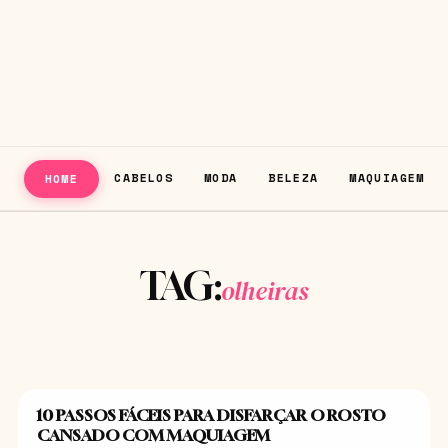
CABELOS
MODA
BELEZA
MAQUIAGEM
HOME
TAG:
olheiras
10 PASSOS FÁCEIS PARA DISFARÇAR O ROSTO
MAQUIAGEM
CANSADO COM MAQUIAGEM