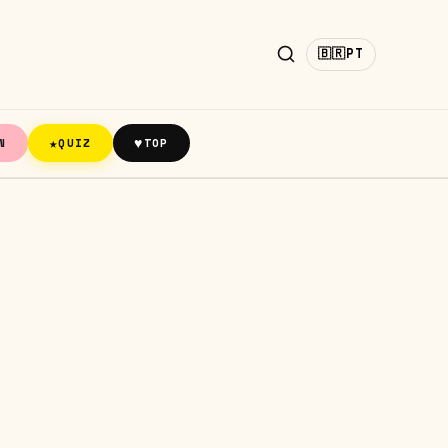
🇧🇷
PT
★
♥
N
QUIZ
TOP