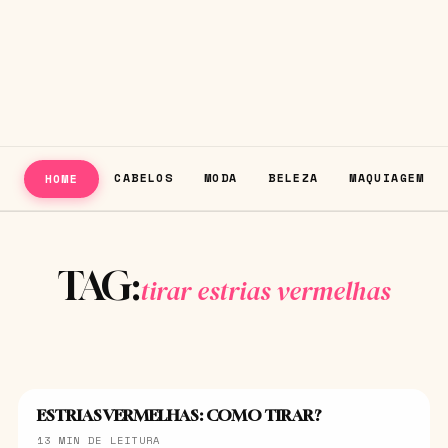
CABELOS
MODA
BELEZA
MAQUIAGEM
HOME
TAG:
tirar estrias vermelhas
ESTRIAS VERMELHAS: COMO TIRAR?
BELEZA
13 MIN DE LEITURA