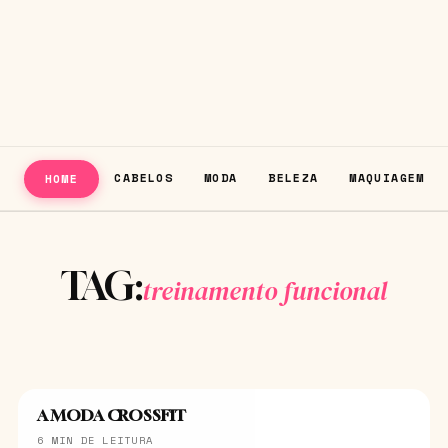
CABELOS
MODA
BELEZA
MAQUIAGEM
HOME
TAG:
treinamento funcional
A MODA CROSSFIT
SAÚDE
6 MIN DE LEITURA