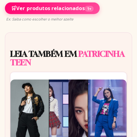
🛒
Ver produtos relacionados
1
▾
Ex: Saiba como escolher o melhor azeite
LEIA TAMBÉM EM
PATRICINHA
TEEN