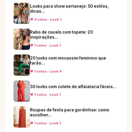
Looks para show sertanejo: 50 estilos,
dicas…
♥ 3 votos · Look 1
Rabo de cavalo com topete: 20
inspirações…
♥ 1 votos · Look 1
20 looks com mocassim feminino que
farão…
♥ 1 votos · Look 4
30 looks com colete de alfaiataria fáceis…
♥ 1 votos · Look 1
Roupas de festa para gordinhas: como
escolher…
♥ 1 votos · Look 1