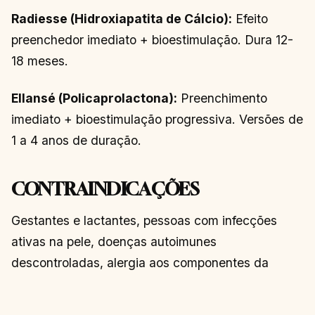
Radiesse (Hidroxiapatita de Cálcio):
Efeito
preenchedor imediato + bioestimulação. Dura 12-
18 meses.
Ellansé (Policaprolactona):
Preenchimento
imediato + bioestimulação progressiva. Versões de
1 a 4 anos de duração.
CONTRAINDICAÇÕES
Gestantes e lactantes, pessoas com infecções
ativas na pele, doenças autoimunes
descontroladas, alergia aos componentes da
fórmula e tendência a cicatrizes queloides. Sempre
procure um dermatologista ou cirurgião plástico