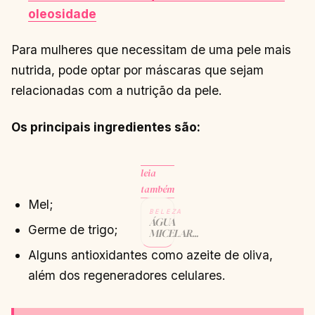
oleosidade
Para mulheres que necessitam de uma pele mais
nutrida, pode optar por máscaras que sejam
relacionadas com a nutrição da pele.
Os principais ingredientes são:
leia
também
Mel;
BELEZA
ÁGUA
Germe de trigo;
MICELAR
PRODUTO
Alguns antioxidantes como azeite de oliva,
MULTIFUNCIONAL
CONTINUAR
→
além dos regeneradores celulares.
LENDO