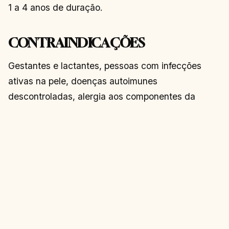
1 a 4 anos de duração.
CONTRAINDICAÇÕES
Gestantes e lactantes, pessoas com infecções
ativas na pele, doenças autoimunes
descontroladas, alergia aos componentes da
fórmula e tendência a cicatrizes queloides. Sempre
procure um dermatologista ou cirurgião plástico
qualificado.
Quer saber mais sobre rejuvenescimento? Confira
nossos artigos sobre Morpheus 8 e Ultraformer
no
Patricinha Esperta
!