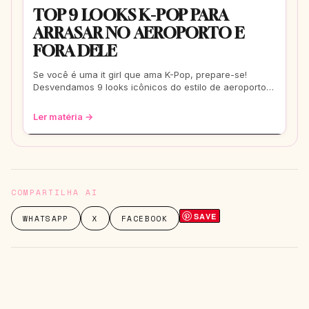
TOP 9 LOOKS K-POP PARA
ARRASAR NO AEROPORTO E
FORA DELE
Se você é uma it girl que ama K-Pop, prepare-se!
Desvendamos 9 looks icônicos do estilo de aeroporto
que vão te transformar em uma fashionis
Ler matéria →
COMPARTILHA AI
SAVE
WHATSAPP
X
FACEBOOK