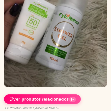
🛒
Ver produtos relacionados
1
▾
Ex: Protetor Solar da FytoNature fator 50