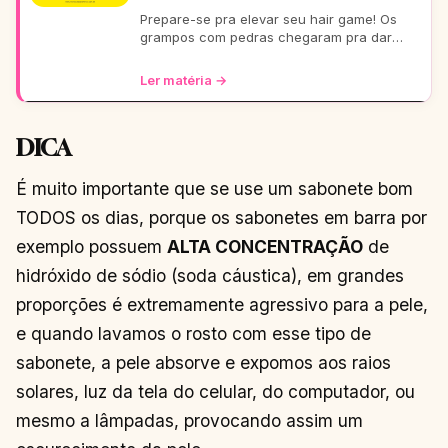
Prepare-se pra elevar seu hair game! Os
grampos com pedras chegaram pra dar
aquele glow extra nos seus fios. De um rolê
casual a uma festa b
Ler matéria →
DICA
É muito importante que se use um sabonete bom
TODOS os dias, porque os sabonetes em barra por
exemplo possuem
ALTA CONCENTRAÇÃO
de
hidróxido de sódio (soda cáustica), em grandes
proporções é extremamente agressivo para a pele,
e quando lavamos o rosto com esse tipo de
sabonete, a pele absorve e expomos aos raios
solares, luz da tela do celular, do computador, ou
mesmo a lâmpadas, provocando assim um