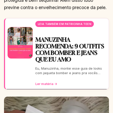
protegida e bem sequinha! Além disso tudo
previne contra o envelhecimento precoce da pele.
LEIA TAMBÉM EM PATRICINHA TEEN
MANUZINHA
RECOMENDA: 9 OUTFITS
COM BOMBER E JEANS
QUE EU AMO
Eu, Manuzinha, montei esse guia de looks
com jaqueta bomber e jeans pra vocês
arrasarem! Tem pra escola, rolê, balada…
Tudo testado e aprova
Ler matéria →