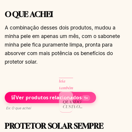
O QUE ACHEI
A combinação desses dois produtos, mudou a
minha pele em apenas um mês, com o sabonete
minha pele fica puramente limpa, pronta para
absorver com mais potência os benefícios do
protetor solar.
leia
também
🛒
Ver produtos relacionados
BELEZA
1
▾
QUANDO
CUSTA O
Ex: O que achei
DIU? O
CONVÊNIO
MÉDICO
PROTETOR SOLAR SEMPRE
COBRE? O
SUS