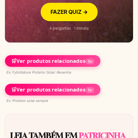
FAZER QUIZ →
4 perguntas · 1 minuto
🛒
Ver produtos relacionados
1
▾
Ex: FytoNature Protetor Solar: Resenha
🛒
Ver produtos relacionados
1
▾
Ex: Protetor solar sempre
LEIA TAMBÉM EM
PATRICINHA