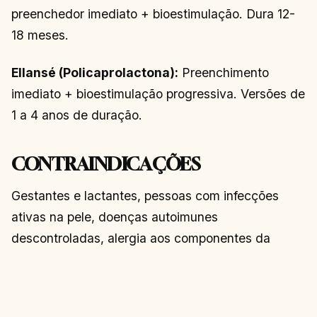
preenchedor imediato + bioestimulação. Dura 12-
18 meses.
Ellansé (Policaprolactona):
Preenchimento
imediato + bioestimulação progressiva. Versões de
1 a 4 anos de duração.
CONTRAINDICAÇÕES
Gestantes e lactantes, pessoas com infecções
ativas na pele, doenças autoimunes
descontroladas, alergia aos componentes da
fórmula e tendência a cicatrizes queloides. Sempre
procure um dermatologista ou cirurgião plástico
qualificado.