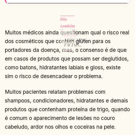
leia
também
Muitos médicos ainda questionam qual o risco real
BELEZA
MÁSCARAS
dos cosméticos que contém glúten para os
FACIAIS
portadores da doença, mas, o consenso é de que
PARA PELE
MADURA:
em casos de produtos que possam ser deglutidos,
AS 6
MELHORES,
como batons, hidratantes labiais e gloss, existe
COMO
USAR,
sim o risco de desencadear o problema.
BENEFÍCIOS
E DICAS
EXCLUSIVAS!
Muitos pacientes relatam problemas com
CONTINUAR
→
LENDO
shampoos, condicionadores, hidratantes e demais
produtos que contenham proteína de trigo, quando
é comum o aparecimento de lesões no couro
cabeludo, ardor nos olhos e coceiras na pele.