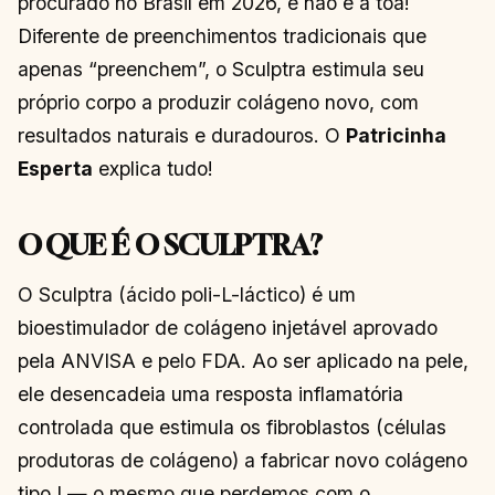
procurado no Brasil em 2026, e não é à toa!
Diferente de preenchimentos tradicionais que
apenas “preenchem”, o Sculptra estimula seu
próprio corpo a produzir colágeno novo, com
resultados naturais e duradouros. O
Patricinha
Esperta
explica tudo!
O QUE É O SCULPTRA?
O Sculptra (ácido poli-L-láctico) é um
bioestimulador de colágeno injetável aprovado
pela ANVISA e pelo FDA. Ao ser aplicado na pele,
ele desencadeia uma resposta inflamatória
controlada que estimula os fibroblastos (células
produtoras de colágeno) a fabricar novo colágeno
tipo I — o mesmo que perdemos com o