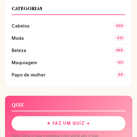
CATEGORIAS
Cabelos
650
Moda
413
Beleza
369
Maquiagem
101
Papo de mulher
99
QUIZ
★ FAZ UM QUIZ →
Descobre o que combina com você em 2 min.