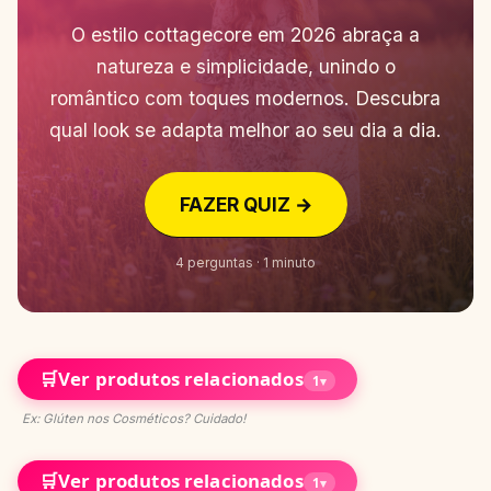
O estilo cottagecore em 2026 abraça a
natureza e simplicidade, unindo o
romântico com toques modernos. Descubra
qual look se adapta melhor ao seu dia a dia.
FAZER QUIZ →
4 perguntas · 1 minuto
🛒
Ver produtos relacionados
1
▾
Ex: Glúten nos Cosméticos? Cuidado!
🛒
Ver produtos relacionados
1
▾