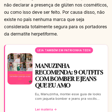
não declarar a presença de glúten nos cosméticos,
ou como isso deve ser feito. Por causa disso, não
existe no país nenhuma marca que seja
considerada totalmente segura para os portadores
da dermatite herpetiforme.
LEIA TAMBÉM EM PATRICINHA TEEN
MANUZINHA
RECOMENDA: 9 OUTFITS
COM BOMBER E JEANS
QUE EU AMO
Eu, Manuzinha, montei esse guia de looks
com jaqueta bomber e jeans pra vocês
arrasarem! Tem pra escola, rolê, balada…
Tudo testado e aprova
Ler matéria →