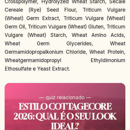
Crosspolymer, Hydrolyzed Wheat Starch, Secale
Cereale (Rye) Seed Flour, Triticum Vulgare
(Wheat) Germ Extract, Triticum Vulgare (Wheat)
Germ Oil, Triticum Vulgare (Wheat) Gluten, Triticum
Vulgare (Wheat) Starch, Wheat Amino Acids,
Wheat Germ Glycerides, Wheat
Germamidopropalkonium Chloride, Wheat Protein,
Wheatgermamidopropyl Ethyldimonium
Ethosulfate e Yeast Extract.
— quiz relacionado —
ESTILO COTTAGECORE
2026: QUAL É O SEU LOOK
IDEAL?