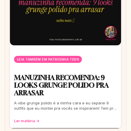
LEIA TAMBÉM EM PATRICINHA TEEN
MANUZINHA RECOMENDA: 9
LOOKS GRUNGE POLIDO PRA
ARRASAR
A vibe grunge polido é a minha cara e eu separei 9
outfits que eu montei pra vocês se inspirarem! Tem pra
escola, rolê e até pra um date. Co
Ler matéria →