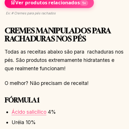
🛒
Ver produtos relacionados
1
▾
Ex: # Cremes para pés rachados
CREMES MANIPULADOS PARA
RACHADURAS NOS PÉS
Todas as receitas abaixo são para rachaduras nos
pés. São produtos extremamente hidratantes e
que realmente funcionam!
O melhor? Não precisam de receita!
FÓRMULA 1
Ácido salicílico
4%
Uréia 10%