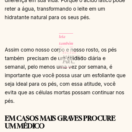
diferença em sua vida. Porque o ácido lático pode
reter a água, transformando o leite em um
hidratante natural para os seus pés.
leia
também
Assim como nosso corpo e nosso rosto, os pés
BELEZA
MÁSCARA
também precisam de um cuidado diária e
PARA
semanal, pelo menos uma vez por semana, é
TRATAR
RUGAS E
importante que você possa usar um esfoliante que
FLACIDEZ
CONTINUAR
→
seja ideal para os pés, com essa atitude, você
LENDO
evita que as células mortas possam continuar nos
pés.
EM CASOS MAIS GRAVES PROCURE
UM MÉDICO