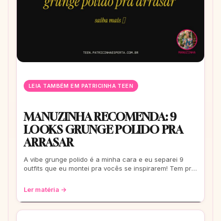
LEIA TAMBÉM EM PATRICINHA TEEN
MANUZINHA RECOMENDA: 9
LOOKS GRUNGE POLIDO PRA
ARRASAR
A vibe grunge polido é a minha cara e eu separei 9
outfits que eu montei pra vocês se inspirarem! Tem pra
escola, rolê e até pra um date. Co
Ler matéria →