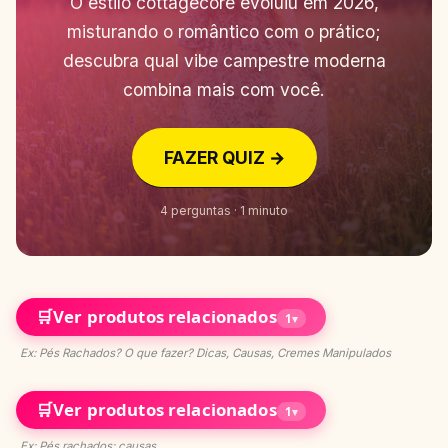
O estilo cottagecore evoluiu em 2026,
misturando o romântico com o prático;
descubra qual vibe campestre moderna
combina mais com você.
FAZER QUIZ →
4 perguntas · 1 minuto
🛒
Ver produtos relacionados
1
▾
Ex: Pés Rachados? O que fazer? Dicas, Causas, Cremes Manipulados
🛒
Ver produtos relacionados
1
▾
Ex: Pés rachados: causas