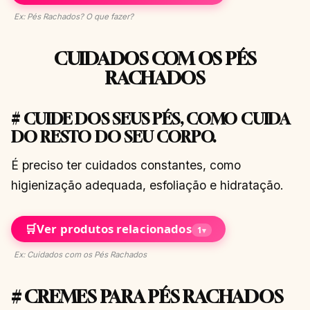
Ex: Pés Rachados? O que fazer?
CUIDADOS COM OS PÉS
RACHADOS
# CUIDE DOS SEUS PÉS, COMO CUIDA
DO RESTO DO SEU CORPO.
É preciso ter cuidados constantes, como
higienização adequada, esfoliação e hidratação.
🛒
Ver produtos relacionados
1
▾
Ex: Cuidados com os Pés Rachados
# CREMES PARA PÉS RACHADOS