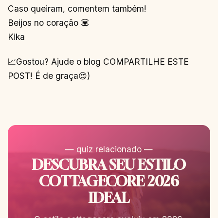
Caso queiram, comentem também!
Beijos no coração 💟
Kika
📈Gostou? Ajude o blog COMPARTILHE ESTE
POST! É de graça😍)
— quiz relacionado —
DESCUBRA SEU ESTILO
COTTAGECORE 2026
IDEAL