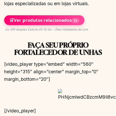
lojas especializadas ou em lojas virtuais.
🛒
Ver produtos relacionados
1
▾
Ex: OPI Avoplex Cuticle Oil To Go – Óleo Hidratante de Unh
FAÇA SEU PRÓPRIO
FORTALECEDOR DE UNHAS
[video_player type=”embed” width=”560″
height=”315″ align=”center” margin_top=”0″
margin_bottom=”20″]
[/video_player]