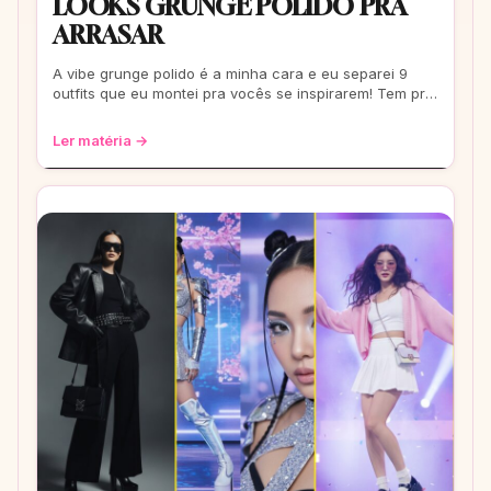
LOOKS GRUNGE POLIDO PRA
ARRASAR
A vibe grunge polido é a minha cara e eu separei 9
outfits que eu montei pra vocês se inspirarem! Tem pra
escola, rolê e até pra um date. Co
Ler matéria →