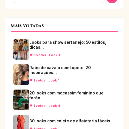
MAIS VOTADAS
Looks para show sertanejo: 50 estilos,
dicas…
♥ 3 votos · Look 1
Rabo de cavalo com topete: 20
inspirações…
♥ 1 votos · Look 1
20 looks com mocassim feminino que
farão…
♥ 1 votos · Look 4
30 looks com colete de alfaiataria fáceis…
♥ 1 votos · Look 1