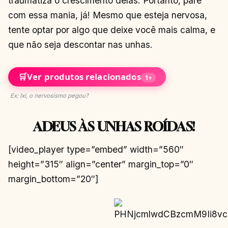
traumatiza o crescimento delas. Portanto, pare
com essa mania, já! Mesmo que esteja nervosa,
tente optar por algo que deixe você mais calma, e
que não seja descontar nas unhas.
🛒
Ver produtos relacionados
1
▾
Ex: Ixi, o nervosismo pegou?
ADEUS ÀS UNHAS ROÍDAS!
[video_player type=”embed” width=”560″
height=”315″ align=”center” margin_top=”0″
margin_bottom=”20″]