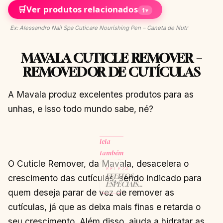
🛒
Ver produtos relacionados
1
▾
Ex: Alessandro Nail Spa Cuticare Nourishing Pen – Caneta de Nutr
MAVALA CUTICLE REMOVER –
REMOVEDOR DE CUTÍCULAS
A Mavala produz excelentes produtos para as
unhas, e isso todo mundo sabe, né?
leia
também
O Cuticle Remover, da Mavala, desacelera o
BELEZA
EFEITOS
crescimento das cutículas, sendo indicado para
ESPECIAIS
quem deseja parar de vez de remover as
PARA
UNHAS:
cutículas, já que as deixa mais finas e retarda o
DESCUBRA
OS
seu crescimento. Além disso, ajuda a hidratar as