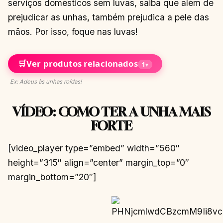
serviços domésticos sem luvas, saiba que além de
prejudicar as unhas, também prejudica a pele das
mãos. Por isso, foque nas luvas!
🛒
Ver produtos relacionados
1
▾
Ex: Adeus às unhas roídas!
VÍDEO: COMO TER A UNHA MAIS
FORTE
[video_player type=”embed” width=”560″
height=”315″ align=”center” margin_top=”0″
margin_bottom=”20″]