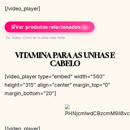
[/video_player]
🛒
Ver produtos relacionados
1
▾
Ex: Vídeo: Como ter a unha mais forte
VITAMINA PARA AS UNHAS E
CABELO
[video_player type=”embed” width=”560″
height=”315″ align=”center” margin_top=”0″
margin_bottom=”20″]
[/video_player]