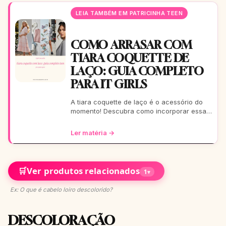
LEIA TAMBÉM EM PATRICINHA TEEN
COMO ARRASAR COM
TIARA COQUETTE DE
LAÇO: GUIA COMPLETO
PARA IT GIRLS
A tiara coquette de laço é o acessório do
momento! Descubra como incorporar essa
tendência romântica e estilosa em seus
looks, do casual ao
Ler matéria →
🛒
Ver produtos relacionados
1
▾
Ex: O que é cabelo loiro descolorido?
DESCOLORAÇÃO