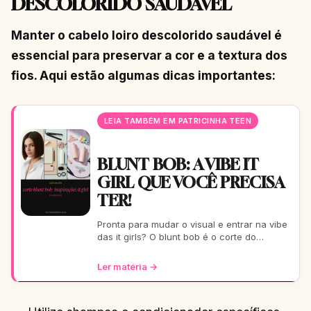
DESCOLORIDO SAUDÁVEL
Manter o cabelo loiro descolorido saudável é
essencial para preservar a cor e a textura dos
fios. Aqui estão algumas dicas importantes:
LEIA TAMBÉM EM PATRICINHA TEEN
BLUNT BOB: A VIBE IT
GIRL QUE VOCÊ PRECISA
TER!
Pronta para mudar o visual e entrar na vibe
das it girls? O blunt bob é o corte do
momento: moderno, chic e super versátil.
Vem ver como ele
Ler matéria →