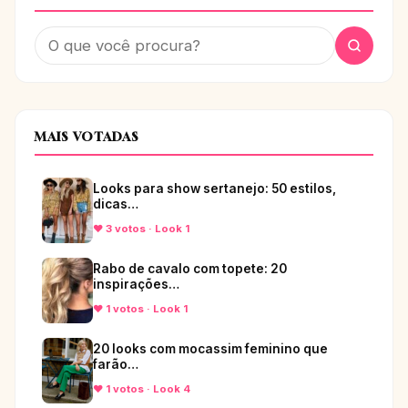
MAIS VOTADAS
Looks para show sertanejo: 50 estilos,
dicas…
♥ 3 votos · Look 1
Rabo de cavalo com topete: 20
inspirações…
♥ 1 votos · Look 1
20 looks com mocassim feminino que
farão…
♥ 1 votos · Look 4