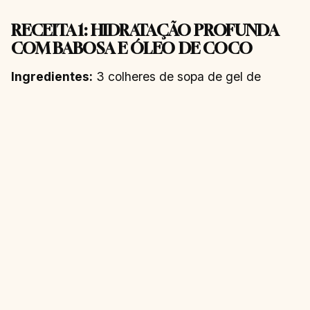
RECEITA 1: HIDRATAÇÃO PROFUNDA
COM BABOSA E ÓLEO DE COCO
Ingredientes:
3 colheres de sopa de gel de
babosa, 1 colher de sopa de óleo de coco virgem, 1
colher de chá de mel.
Modo de uso:
Misture todos os ingredientes e
aplique nos cabelos úmidos, mecha por mecha, do
comprimento às pontas. Deixe agir por 30 minutos
com touca térmica. Enxágue e finalize
normalmente.
RECEITA 2: MÁSCARA ANTIQUEDA
COM BABOSA E RÍCINO