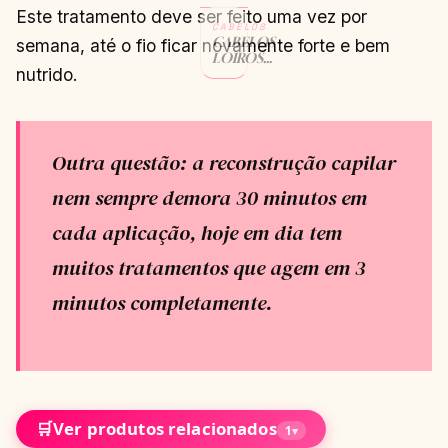
Este tratamento deve ser feito uma vez por
CABELOS
CABELOS
semana, até o fio ficar novamente forte e bem
LOIROS
nutrido.
COM
MECHAS:
MELHORES
TIPOS PARA
SEU
CABELO
Outra questão: a reconstrução capilar
CONTINUAR
→
LENDO
nem sempre demora 30 minutos em
cada aplicação, hoje em dia tem
muitos tratamentos que agem em 3
minutos completamente.
🛒
Ver produtos relacionados
1
▾