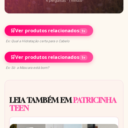
4 perguntas · 1 minuto
🛒
Ver produtos relacionados
1
▾
Ex: Qual a Hidratação certa para o Cabelo
🛒
Ver produtos relacionados
1
▾
Ex: Só a Máscara está bom?
LEIA TAMBÉM EM
PATRICINHA
TEEN