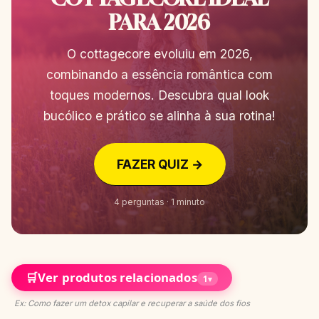
PARA 2026
O cottagecore evoluiu em 2026,
combinando a essência romântica com
toques modernos. Descubra qual look
bucólico e prático se alinha à sua rotina!
FAZER QUIZ →
4 perguntas · 1 minuto
🛒
Ver produtos relacionados
1
▾
Ex: Como fazer um detox capilar e recuperar a saúde dos fios