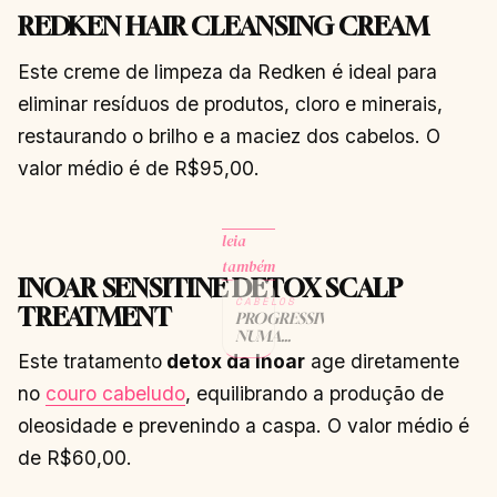
REDKEN HAIR CLEANSING CREAM
Este creme de limpeza da Redken é ideal para
eliminar resíduos de produtos, cloro e minerais,
restaurando o brilho e a maciez dos cabelos. O
valor médio é de R$95,00.
leia
também
INOAR SENSITINE DETOX SCALP
CABELOS
TREATMENT
PROGRESSIVA
NUMA
PARTE DO
Este tratamento
detox da Inoar
age diretamente
CABELO?
no
couro cabeludo
, equilibrando a produção de
CONTINUAR
→
LENDO
oleosidade e prevenindo a caspa. O valor médio é
de R$60,00.