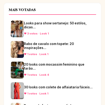
MAIS VOTADAS
Looks para show sertanejo: 50 estilos,
dicas…
♥ 3 votos · Look 1
Rabo de cavalo com topete: 20
inspirações…
♥ 1 votos · Look 1
20 looks com mocassim feminino que
farão…
♥ 1 votos · Look 4
30 looks com colete de alfaiataria fáceis…
♥ 1 votos · Look 1