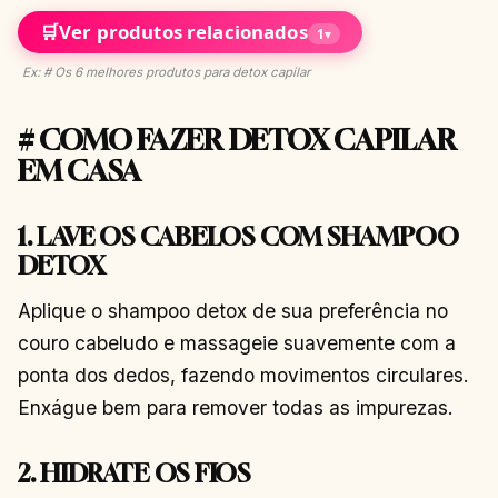
🛒
Ver produtos relacionados
1
▾
Ex: # Os 6 melhores produtos para detox capilar
# COMO FAZER DETOX CAPILAR
EM CASA
1. LAVE OS CABELOS COM SHAMPOO
DETOX
Aplique o shampoo detox de sua preferência no
couro cabeludo e massageie suavemente com a
ponta dos dedos, fazendo movimentos circulares.
Enxágue bem para remover todas as impurezas.
2. HIDRATE OS FIOS