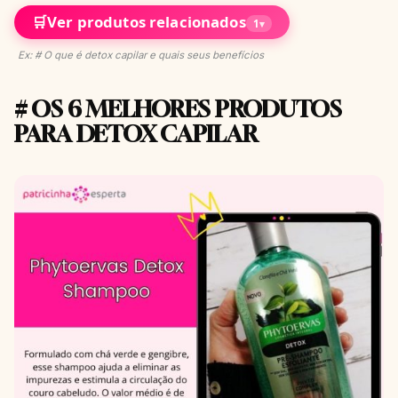
🛒
Ver produtos relacionados
1
▾
Ex: # O que é detox capilar e quais seus benefícios
# OS 6 MELHORES PRODUTOS
PARA DETOX CAPILAR