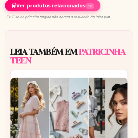
🛒
Ver produtos relacionados
1
▾
Ex: E se na primeira tingida não derem o resultado do loiro plat
LEIA TAMBÉM EM
PATRICINHA
TEEN