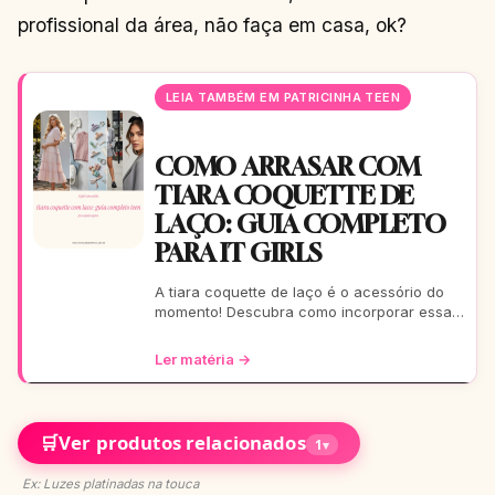
profissional da área, não faça em casa, ok?
LEIA TAMBÉM EM PATRICINHA TEEN
COMO ARRASAR COM
TIARA COQUETTE DE
LAÇO: GUIA COMPLETO
PARA IT GIRLS
A tiara coquette de laço é o acessório do
momento! Descubra como incorporar essa
tendência romântica e estilosa em seus
looks, do casual ao
Ler matéria →
🛒
Ver produtos relacionados
1
▾
Ex: Luzes platinadas na touca