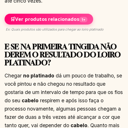
até cinco vezes.
🛒
Ver produtos relacionados
1
▾
Ex: Quais produtos são utilizados para chegar ao loiro platinado
E SE NA PRIMEIRA TINGIDA NÃO
DEREM O RESULTADO DO LOIRO
PLATINADO?
Chegar
no platinado
dá um pouco de trabalho, se
você pintou e não chegou no resultado que
gostaria de um intervalo de tempo para que os fios
do seu
cabelo
respirem e após isso faça o
processo novamente, algumas pessoas chegam a
fazer de duas a três vezes até alcançar a cor que
tanto quer, vai depender do
cabelo
. Quanto mais