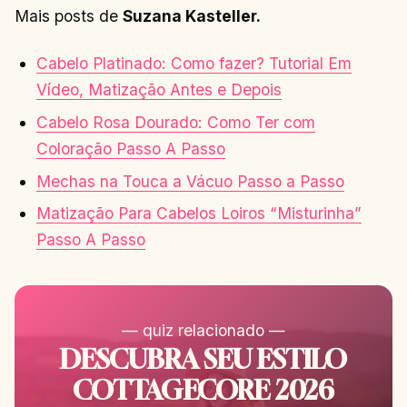
Mais posts de
Suzana Kasteller.
Cabelo Platinado: Como fazer? Tutorial Em
Vídeo, Matização Antes e Depois
Cabelo Rosa Dourado: Como Ter com
Coloração Passo A Passo
Mechas na Touca a Vácuo Passo a Passo
Matização Para Cabelos Loiros “Misturinha”
Passo A Passo
— quiz relacionado —
DESCUBRA SEU ESTILO
COTTAGECORE 2026