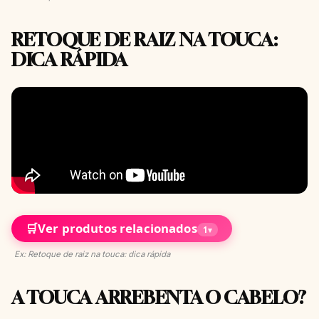
RETOQUE DE RAIZ NA TOUCA:
DICA RÁPIDA
🛒
Ver produtos relacionados
1
▾
Ex: Retoque de raiz na touca: dica rápida
A TOUCA ARREBENTA O CABELO?