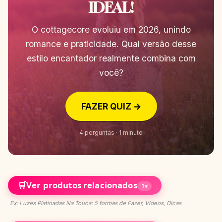
IDEAL!
O cottagecore evoluiu em 2026, unindo
romance e praticidade. Qual versão desse
estilo encantador realmente combina com
você?
FAZER QUIZ →
4 perguntas · 1 minuto
🛒
Ver produtos relacionados
1
▾
Ex: Luzes Platinadas Na Touca: 5 formas de Fazer, Vídeos, Dicas