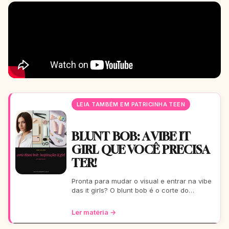
LEIA TAMBÉM EM PATRICINHA TEEN
BLUNT BOB: A VIBE IT
GIRL QUE VOCÊ PRECISA
TER!
Pronta para mudar o visual e entrar na vibe
das it girls? O blunt bob é o corte do
momento: moderno, chic e super versátil.
Vem ver como ele
Ler matéria →