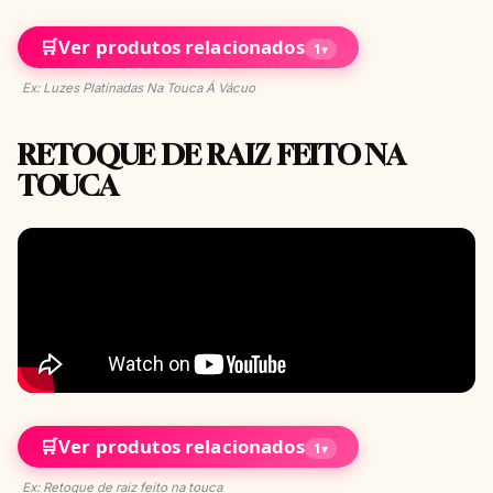
🛒
Ver produtos relacionados
1
▾
Ex: Luzes Platinadas Na Touca Á Vácuo
RETOQUE DE RAIZ FEITO NA
TOUCA
🛒
Ver produtos relacionados
1
▾
Ex: Retoque de raiz feito na touca