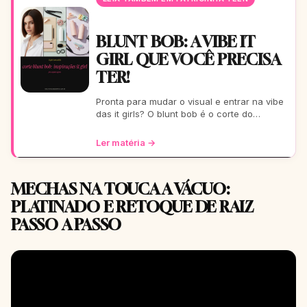
BLUNT BOB: A VIBE IT
GIRL QUE VOCÊ PRECISA
TER!
Pronta para mudar o visual e entrar na vibe
das it girls? O blunt bob é o corte do
momento: moderno, chic e super versátil.
Vem ver como ele
Ler matéria →
MECHAS NA TOUCA A VÁCUO:
PLATINADO E RETOQUE DE RAIZ
PASSO A PASSO