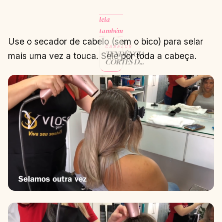
leia
também
Use o secador de cabelo (sem o bico) para selar
CABELOS
TENDÊNCIAS
mais uma vez a touca. Sele por toda a cabeça.
CORTES DE
CABELO
2024:
DESCUBRA
OS ESTILOS
DOMINANTES
NA MODA
CAPILAR
CONTINUAR
→
LENDO