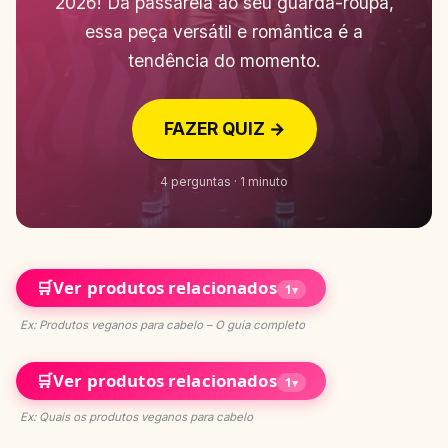
2026! Da passarela ao seu guarda-roupa,
essa peça versátil e romântica é a
tendência do momento.
FAZER QUIZ →
4 perguntas · 1 minuto
🛒
Ver produtos relacionados
1
▾
Ex: Produtos veganos para cabelo – O guia completo
🛒
Ver produtos relacionados
1
▾
Ex: Quais os produtos veganos para cabelo