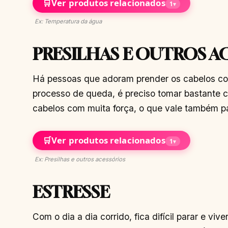
🛒
Ver produtos relacionados
1
▾
Ex: Temperatura da água
PRESILHAS E OUTROS A
Há pessoas que adoram prender os cabelos com 
processo de queda, é preciso tomar bastante c
cabelos com muita força, o que vale também p
🛒
Ver produtos relacionados
1
▾
Ex: Presilhas e outros acessórios
ESTRESSE
Com o dia a dia corrido, fica difícil parar e vi