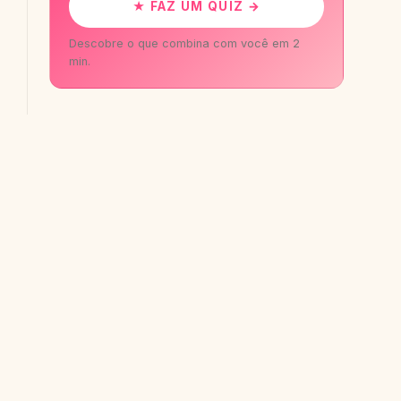
★ FAZ UM QUIZ →
Descobre o que combina com você em 2
min.