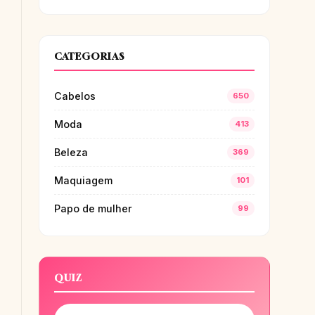
CATEGORIAS
Cabelos
650
Moda
413
Beleza
369
Maquiagem
101
Papo de mulher
99
QUIZ