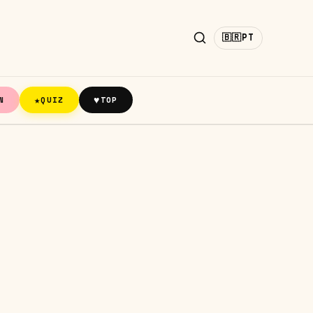
🇧🇷
PT
★
♥
N
QUIZ
TOP