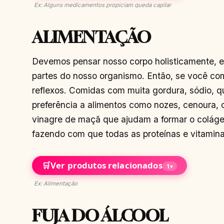
Ex: Alguns medicamentos propiciam queda capilar
ALIMENTAÇÃO
Devemos pensar nosso corpo holisticamente, em
partes do nosso organismo. Então, se você co
reflexos. Comidas com muita gordura, sódio, q
preferência a alimentos como nozes, cenoura, ov
vinagre de maçã que ajudam a formar o colágen
fazendo com que todas as proteínas e vitamin
🛒
Ver produtos relacionados
1
▾
Ex: Alimentação
FUJA DO ÁLCOOL