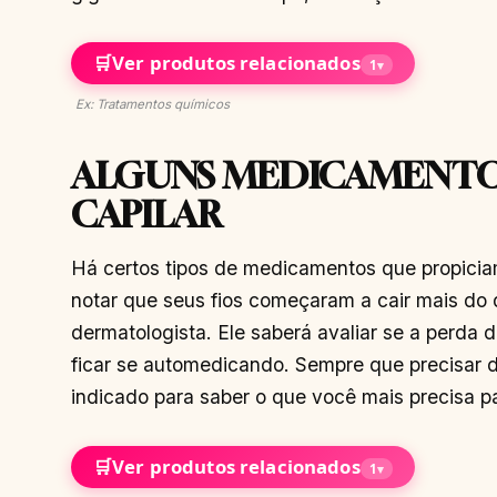
🛒
Ver produtos relacionados
1
▾
Ex: Tratamentos químicos
ALGUNS MEDICAMENTO
CAPILAR
Há certos tipos de medicamentos que propicia
notar que seus fios começaram a cair mais do 
dermatologista. Ele saberá avaliar se a perda d
ficar se automedicando. Sempre que precisar de
indicado para saber o que você mais precisa pa
🛒
Ver produtos relacionados
1
▾