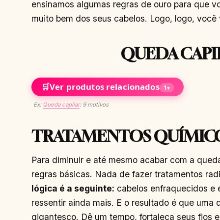
ensinamos algumas regras de ouro para que vo
muito bem dos seus cabelos. Logo, logo, você v
QUEDA CAPI
🛒
Ver produtos relacionados
1
▾
Ex:
Queda capilar
: 9 motivos
TRATAMENTOS QUÍMIC
Para diminuir e até mesmo acabar com a queda
regras básicas. Nada de fazer tratamentos radi
lógica é a seguinte:
cabelos enfraquecidos e
ressentir ainda mais. E o resultado é que um
gigantesco. Dê um tempo, fortaleça seus fios 