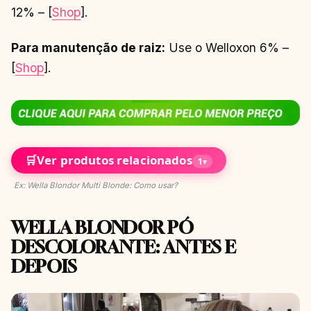
12% – [
Shop
].
Para manutenção de raiz:
Use o Welloxon 6% –
[
Shop
].
🛒
Ver produtos relacionados
1
▾
Ex: Wella Blondor Multi Blonde: Como usar?
WELLA BLONDOR PÓ
DESCOLORANTE: ANTES E
DEPOIS