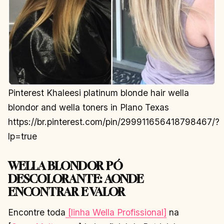
Pinterest Khaleesi platinum blonde hair wella
blondor and wella toners in Plano Texas
https://br.pinterest.com/pin/299911656418798467/?
lp=true
WELLA BLONDOR PÓ
DESCOLORANTE: AONDE
ENCONTRAR E VALOR
Encontre toda
[linha Wella Profissional]
na