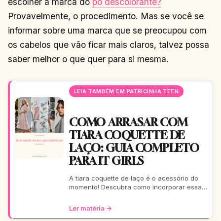
escolher a marca do
pó descolorante?
Provavelmente, o procedimento. Mas se você se
informar sobre uma marca que se preocupou com
os cabelos que vão ficar mais claros, talvez possa
saber melhor o que quer para si mesma.
LEIA TAMBÉM EM PATRICINHA TEEN
COMO ARRASAR COM
TIARA COQUETTE DE
LAÇO: GUIA COMPLETO
PARA IT GIRLS
A tiara coquette de laço é o acessório do
momento! Descubra como incorporar essa
tendência romântica e estilosa em seus
looks, do casual ao
Ler matéria →