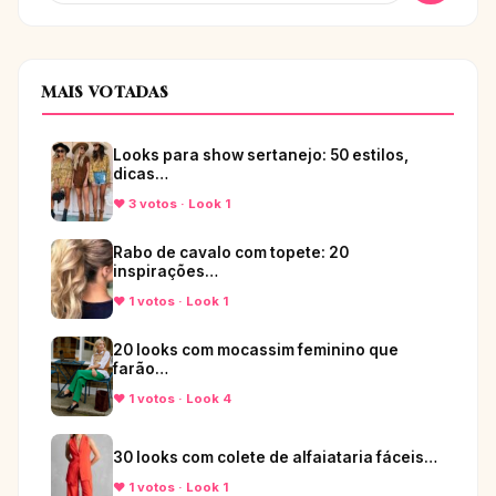
MAIS VOTADAS
Looks para show sertanejo: 50 estilos,
dicas…
♥ 3 votos · Look 1
Rabo de cavalo com topete: 20
inspirações…
♥ 1 votos · Look 1
20 looks com mocassim feminino que
farão…
♥ 1 votos · Look 4
30 looks com colete de alfaiataria fáceis…
♥ 1 votos · Look 1