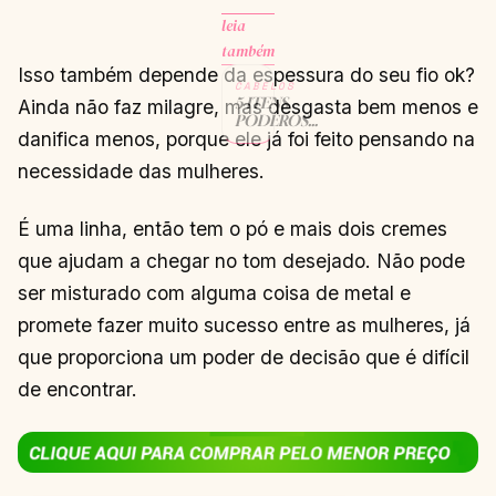
leia
também
Isso também depende da espessura do seu fio ok?
CABELOS
5 ITENS
Ainda não faz milagre, mas desgasta bem menos e
PODEROSOS
danifica menos, porque ele já foi feito pensando na
PARA
CABELOS
necessidade das mulheres.
OLEOSOS E
IRRITADOS
CONTINUAR
→
LENDO
É uma linha, então tem o pó e mais dois cremes
que ajudam a chegar no tom desejado. Não pode
ser misturado com alguma coisa de metal e
promete fazer muito sucesso entre as mulheres, já
que proporciona um poder de decisão que é difícil
de encontrar.