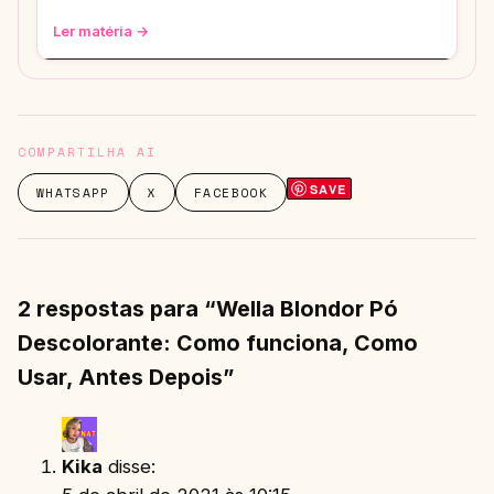
super versátil. Vem ver como ele
Ler matéria →
COMPARTILHA AI
SAVE
WHATSAPP
X
FACEBOOK
2 respostas para “Wella Blondor Pó
Descolorante: Como funciona, Como
Usar, Antes Depois”
Kika
disse: