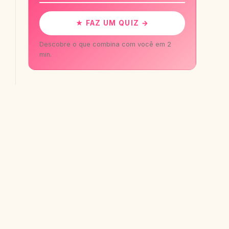
★ FAZ UM QUIZ →
Descobre o que combina com você em 2
min.