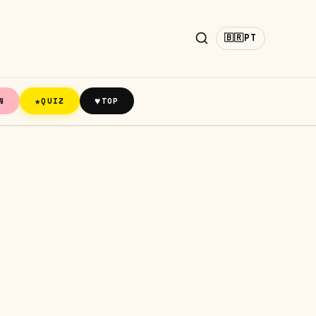
🇧🇷
PT
★
♥
N
QUIZ
TOP