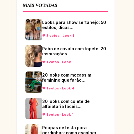
MAIS VOTADAS
Looks para show sertanejo: 50
estilos, dicas…
♥ 3 votos · Look 1
Rabo de cavalo com topete: 20
inspirações…
♥ 1 votos · Look 1
20 looks com mocassim
feminino que farão…
♥ 1 votos · Look 4
30 looks com colete de
alfaiataria fáceis…
♥ 1 votos · Look 1
Roupas de festa para
gordinhas: como escolher…