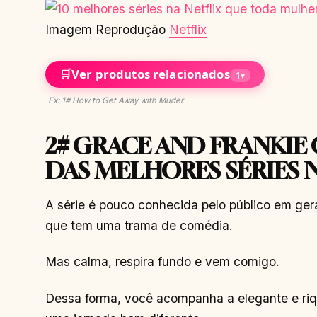
Imagem Reprodução
Netflix
🛒
Ver produtos relacionados
1
▾
Ex: 1# How to Get Away with Muder
2# GRACE AND FRANKI
DAS MELHORES SÉRIES 
A série é pouco conhecida pelo público em ger
que tem uma trama de comédia.
Mas calma, respira fundo e vem comigo.
Dessa forma, você acompanha a elegante e ri