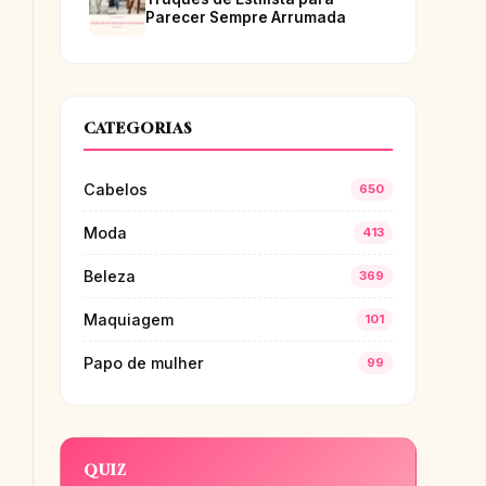
Parecer Sempre Arrumada
CATEGORIAS
Cabelos
650
Moda
413
Beleza
369
Maquiagem
101
Papo de mulher
99
QUIZ