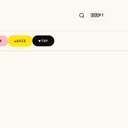
🇧🇷
PT
★
♥
N
QUIZ
TOP