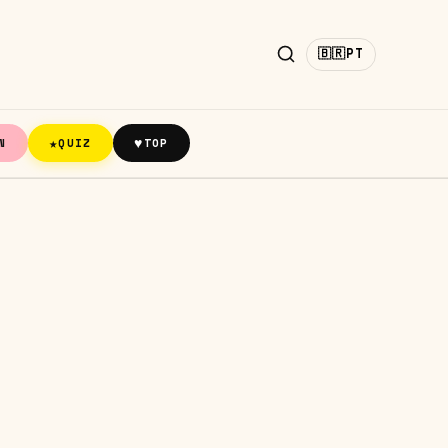
🇧🇷
PT
★
♥
N
QUIZ
TOP