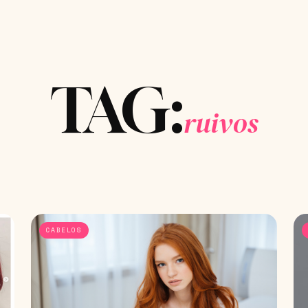
TAG:
ruivos
CABELOS