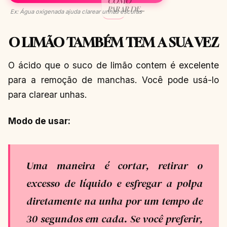
COMO
PARAR DE
Ex: Água oxigenada ajuda clarear unhas escuras
ROER
UNHAS? ✅
CONTINUAR
→
O LIMÃO TAMBÉM TEM A SUA VEZ
LENDO
O ácido que o suco de limão contem é excelente
para a remoção de manchas. Você pode usá-lo
para clarear unhas.
Modo de usar:
Uma maneira é cortar, retirar o
excesso de líquido e esfregar a polpa
diretamente na unha por um tempo de
30 segundos em cada. Se você preferir,