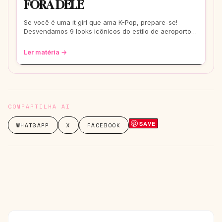
FORA DELE
Se você é uma it girl que ama K-Pop, prepare-se!
Desvendamos 9 looks icônicos do estilo de aeroporto
que vão te transformar em uma fashionis
Ler matéria →
COMPARTILHA AI
SAVE
WHATSAPP
X
FACEBOOK