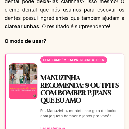
dental pode deixa-las clarinhas? Isso mesmo! O
creme dental que nós usamos para escovar os
dentes possui ingredientes que também ajudam a
clarear unhas
. O resultado é surpreendente!
O modo de usar?
LEIA TAMBÉM EM PATRICINHA TEEN
MANUZINHA
RECOMENDA: 9 OUTFITS
COM BOMBER E JEANS
QUE EU AMO
Eu, Manuzinha, montei esse guia de looks
com jaqueta bomber e jeans pra vocês
arrasarem! Tem pra escola, rolê, balada…
Tudo testado e aprova
Ler matéria →