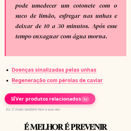
pode umedecer um cotonete com o
suco de limão, esfregar nas unhas e
deixar de 10 a 30 minutos. Após esse
tempo enxaguar com água morna.
Doenças sinalizadas pelas unhas
Regeneração com pérolas de caviar
🛒
Ver produtos relacionados
1
▾
Ex: O limão também tem a sua vez
É MELHOR É PREVENIR