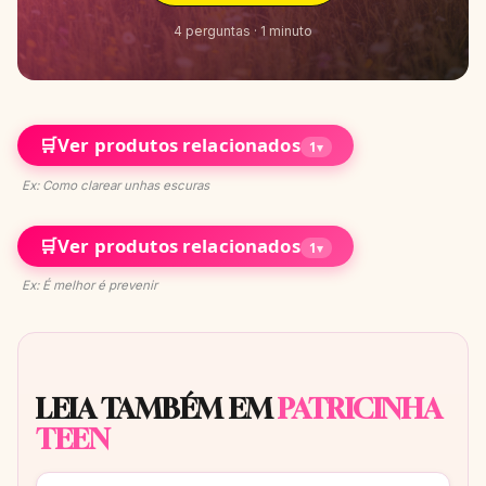
4 perguntas · 1 minuto
🛒
Ver produtos relacionados
1
▾
Ex: Como clarear unhas escuras
🛒
Ver produtos relacionados
1
▾
Ex: É melhor é prevenir
LEIA TAMBÉM EM
PATRICINHA
TEEN