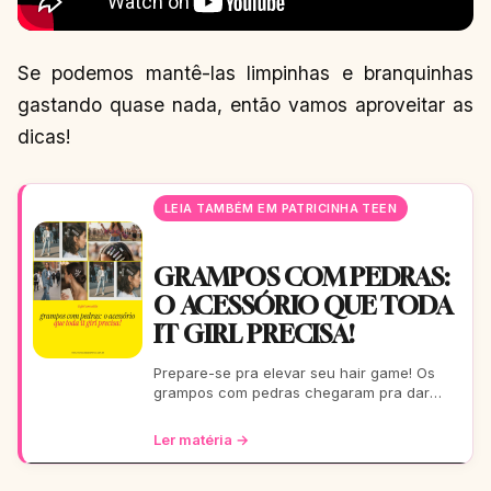
Se podemos mantê-las limpinhas e branquinhas
gastando quase nada, então vamos aproveitar as
dicas!
LEIA TAMBÉM EM PATRICINHA TEEN
GRAMPOS COM PEDRAS:
O ACESSÓRIO QUE TODA
IT GIRL PRECISA!
Prepare-se pra elevar seu hair game! Os
grampos com pedras chegaram pra dar
aquele glow extra nos seus fios. De um rolê
casual a uma festa b
Ler matéria →