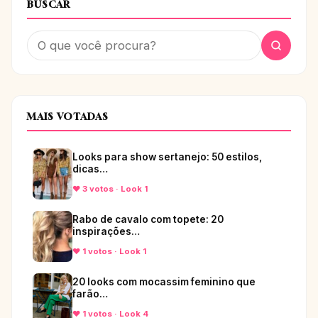
BUSCAR
MAIS VOTADAS
Looks para show sertanejo: 50 estilos,
dicas…
♥ 3 votos · Look 1
Rabo de cavalo com topete: 20
inspirações…
♥ 1 votos · Look 1
20 looks com mocassim feminino que
farão…
♥ 1 votos · Look 4