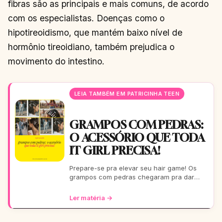
fibras são as principais e mais comuns, de acordo
com os especialistas. Doenças como o
hipotireoidismo, que mantém baixo nível de
hormônio tireoidiano, também prejudica o
movimento do intestino.
LEIA TAMBÉM EM PATRICINHA TEEN
GRAMPOS COM PEDRAS:
O ACESSÓRIO QUE TODA
IT GIRL PRECISA!
Prepare-se pra elevar seu hair game! Os
grampos com pedras chegaram pra dar
aquele glow extra nos seus fios. De um rolê
casual a uma festa b
Ler matéria →