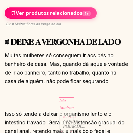
🛒
Ver produtos relacionados
1
▾
Ex: # Muitas fibras ao longo do dia
# DEIXE A VERGONHA DE LADO
Muitas mulheres só conseguem ir aos pés no
banheiro de casa. Mas, quando dá aquele vontade
de ir ao banheiro, tanto no trabalho, quanto na
casa de alguém, não pode ficar segurando.
leia
também
Isso só tende a deixar o organismo lento e o
BELEZA
COMO
intestino travado. Gera uma distensão gradual do
PARAR DE
canal anal, retendo mais e mais bolo fecal e
ROER