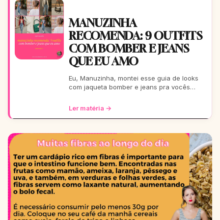
MANUZINHA
RECOMENDA: 9 OUTFITS
COM BOMBER E JEANS
QUE EU AMO
Eu, Manuzinha, montei esse guia de looks
com jaqueta bomber e jeans pra vocês
arrasarem! Tem pra escola, rolê, balada…
Tudo testado e aprova
Ler matéria →