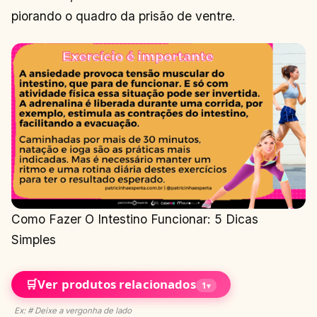
UNHAS? ✅
piorando o quadro da prisão de ventre.
CONTINUAR
→
LENDO
Como Fazer O Intestino Funcionar: 5 Dicas
Simples
🛒
Ver produtos relacionados
1
▾
Ex: # Deixe a vergonha de lado