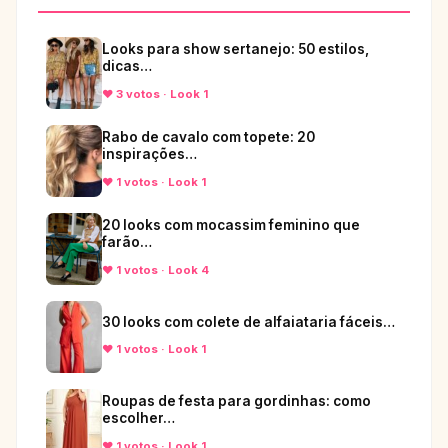
Looks para show sertanejo: 50 estilos,
dicas…
♥ 3 votos · Look 1
Rabo de cavalo com topete: 20
inspirações…
♥ 1 votos · Look 1
20 looks com mocassim feminino que
farão…
♥ 1 votos · Look 4
30 looks com colete de alfaiataria fáceis…
♥ 1 votos · Look 1
Roupas de festa para gordinhas: como
escolher…
♥ 1 votos · Look 1