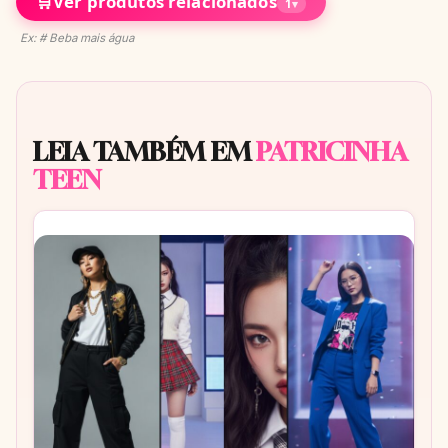
🛒
Ver produtos relacionados
1
▾
Ex: # Beba mais água
LEIA TAMBÉM EM
PATRICINHA
TEEN