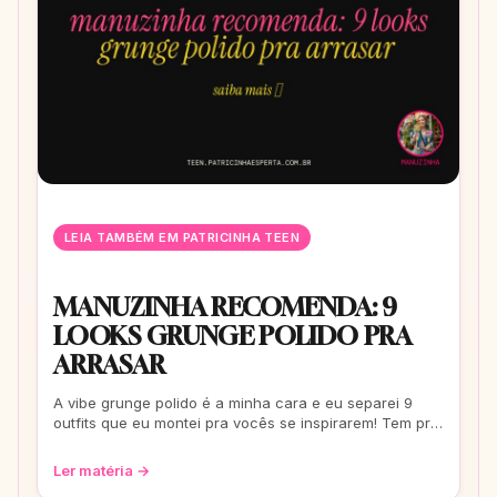
LEIA TAMBÉM EM PATRICINHA TEEN
MANUZINHA RECOMENDA: 9
LOOKS GRUNGE POLIDO PRA
ARRASAR
A vibe grunge polido é a minha cara e eu separei 9
outfits que eu montei pra vocês se inspirarem! Tem pra
escola, rolê e até pra um date. Co
Ler matéria →