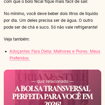
com que o bolo fecal fique mais fácil de sair.
No mínimo, você deve beber dois litros de líquido
por dia. Um deles precisa ser de água. O outro
pode ser de chá e suco. Só não vale refrigerante!
Veja também:
Adoçantes Para Dieta: Melhores e Piores. Meus
Preferidos.
— quiz relacionado —
A BOLSA TRANSVERSAL
PERFEITA PARA VOCÊ EM
2026!