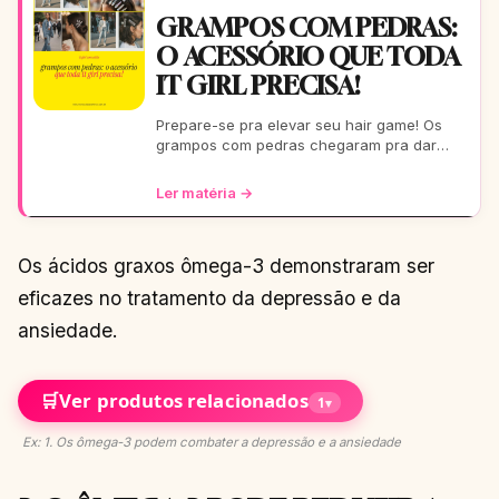
GRAMPOS COM PEDRAS:
O ACESSÓRIO QUE TODA
IT GIRL PRECISA!
Prepare-se pra elevar seu hair game! Os
grampos com pedras chegaram pra dar
aquele glow extra nos seus fios. De um rolê
casual a uma festa b
Ler matéria →
Os ácidos graxos ômega-3 demonstraram ser
eficazes no tratamento da depressão e da
ansiedade.
🛒
Ver produtos relacionados
1
▾
Ex: 1. Os ômega-3 podem combater a depressão e a ansiedade