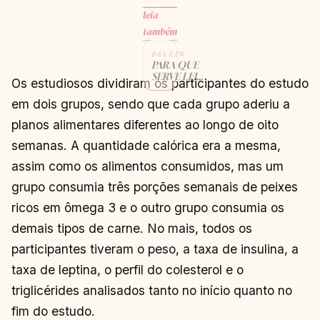
leia
também
BELEZA
PARA QUE
SERVE LEITE
Os estudiosos dividiram os participantes do estudo
DE
MAGNÉSIA
em dois grupos, sendo que cada grupo aderiu a
CONTINUAR
→
LENDO
planos alimentares diferentes ao longo de oito
semanas. A quantidade calórica era a mesma,
assim como os alimentos consumidos, mas um
grupo consumia três porções semanais de peixes
ricos em ômega 3 e o outro grupo consumia os
demais tipos de carne. No mais, todos os
participantes tiveram o peso, a taxa de insulina, a
taxa de leptina, o perfil do colesterol e o
triglicérides analisados tanto no início quanto no
fim do estudo.