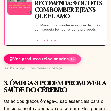
RECOMENDA: 9 OUTFITS
COM BOMBER E JEANS
QUE EU AMO
Eu, Manuzinha, montei esse guia de looks
com jaqueta bomber e jeans pra vocês
arrasarem! Tem pra escola, rolê, balada…
Tudo testado e aprova
Ler matéria →
🛒
Ver produtos relacionados
1
▾
Ex: 2. O ômega-3 pode reduzir a inflamação
3. ÔMEGA-3 PODEM PROMOVER A
SAÚDE DO CÉREBRO
Os ácidos graxos ômega-3 são essenciais para o
funcionamento adequado do cérebro. Eles podem