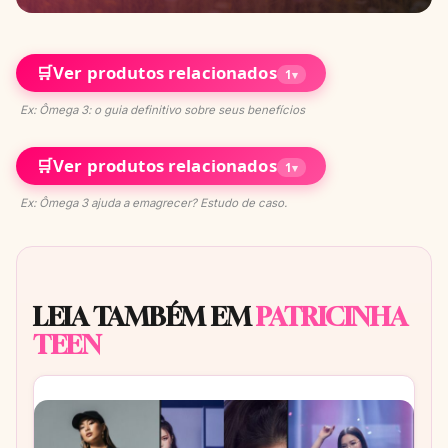
🛒
Ver produtos relacionados
1
▾
Ex: Ômega 3: o guia definitivo sobre seus benefícios
🛒
Ver produtos relacionados
1
▾
Ex: Ômega 3 ajuda a emagrecer? Estudo de caso.
LEIA TAMBÉM EM
PATRICINHA
TEEN