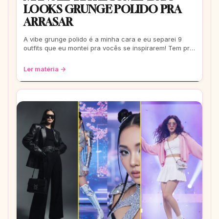
LOOKS GRUNGE POLIDO PRA
ARRASAR
A vibe grunge polido é a minha cara e eu separei 9
outfits que eu montei pra vocês se inspirarem! Tem pra
escola, rolê e até pra um date. Co
Ler matéria →