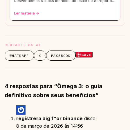
Desvendamos 9 looks icônicos do estilo de aeroporto
que vão te transformar em uma fashionis
Ler matéria →
COMPARTILHA AI
SAVE
WHATSAPP
X
FACEBOOK
4 respostas para “Ômega 3: o guia
definitivo sobre seus benefícios”
registrera dig f"or binance
disse:
8 de março de 2026 às 14:56