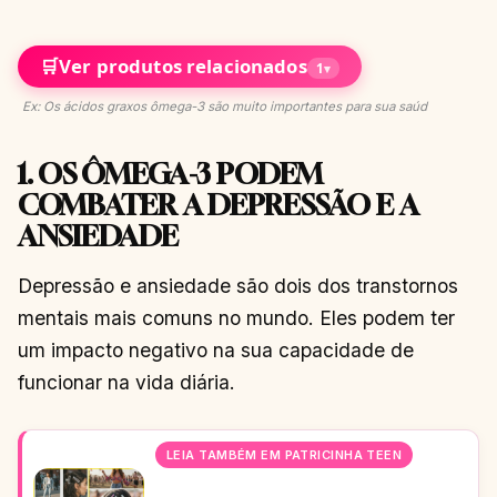
🛒
Ver produtos relacionados
1
▾
Ex: Os ácidos graxos ômega-3 são muito importantes para sua saúd
1. OS ÔMEGA-3 PODEM
COMBATER A DEPRESSÃO E A
ANSIEDADE
Depressão e ansiedade são dois dos transtornos
mentais mais comuns no mundo. Eles podem ter
um impacto negativo na sua capacidade de
funcionar na vida diária.
LEIA TAMBÉM EM PATRICINHA TEEN