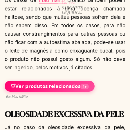
Os casos de
mau hálito
crônico também podem
BELEZA
SABONETE
estar relacionados à uma doença chamada
LÍQUIDO
halitose, sendo que muitas pessoas sofrem dela e
BENEFÍCIOS
✅
não sabem disso. Em todos os casos, para não
INFOGRÁFICO
CONTINUAR
→
causar constrangimentos para outras pessoas ou
LENDO
não ficar com a autoestima abalada, pode-se usar
o leite de magnésia como enxaguante bucal, pois
o produto não possui gosto algum. Só não deve
ser ingerido, pelos motivos já citados.
🛒
Ver produtos relacionados
1
▾
Ex: Mau hálito
OLEOSIDADE EXCESSIVA DA PELE
Já no caso da oleosidade excessiva da pele,