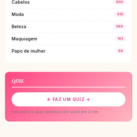
Cabelos
650
Moda
413
Beleza
369
Maquiagem
101
Papo de mulher
99
QUIZ
★ FAZ UM QUIZ →
Descobre o que combina com você em 2 min.