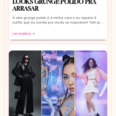
LOOKS GRUNGE POLIDO PRA
ARRASAR
A vibe grunge polido é a minha cara e eu separei 9
outfits que eu montei pra vocês se inspirarem! Tem pra
escola, rolê e até pra um date. Co
Ler matéria →