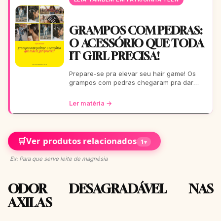
GRAMPOS COM PEDRAS:
O ACESSÓRIO QUE TODA
IT GIRL PRECISA!
Prepare-se pra elevar seu hair game! Os
grampos com pedras chegaram pra dar
aquele glow extra nos seus fios. De um rolê
casual a uma festa b
Ler matéria →
🛒
Ver produtos relacionados
1
▾
Ex: Para que serve leite de magnésia
ODOR DESAGRADÁVEL NAS
AXILAS