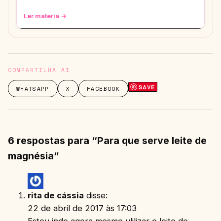
que vão te transformar em uma fashionis
Ler matéria →
COMPARTILHA AI
SAVE
WHATSAPP
X
FACEBOOK
6 respostas para “Para que serve leite de
magnésia”
rita de cássia
disse:
22 de abril de 2017 às 17:03