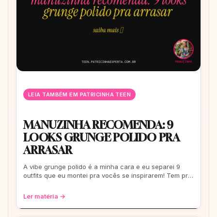
LEIA TAMBÉM EM PATRICINHA TEEN
MANUZINHA RECOMENDA: 9
LOOKS GRUNGE POLIDO PRA
ARRASAR
A vibe grunge polido é a minha cara e eu separei 9
outfits que eu montei pra vocês se inspirarem! Tem pra
escola, rolê e até pra um date. Co
Ler matéria →