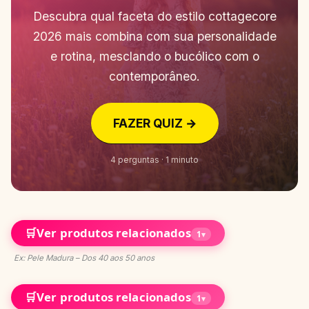
Descubra qual faceta do estilo cottagecore
2026 mais combina com sua personalidade
e rotina, mesclando o bucólico com o
contemporâneo.
FAZER QUIZ →
4 perguntas · 1 minuto
🛒
Ver produtos relacionados
1
▾
Ex: Pele Madura – Dos 40 aos 50 anos
🛒
Ver produtos relacionados
1
▾