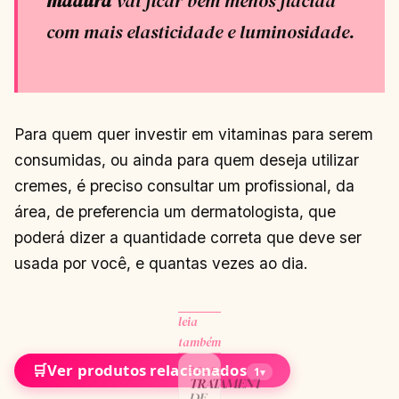
madura
vai ficar bem menos flácida
com mais elasticidade e luminosidade.
Para quem quer investir em vitaminas para serem
consumidas, ou ainda para quem deseja utilizar
cremes, é preciso consultar um profissional, da
área, de preferencia um dermatologista, que
poderá dizer a quantidade correta que deve ser
usada por você, e quantas vezes ao dia.
leia
também
🛒
Ver produtos relacionados
BELEZA
1
▾
TRATAMENTO
DE