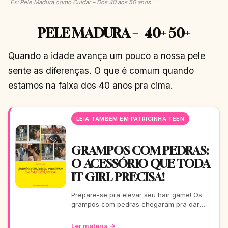
Ex: Pele Madura como Cuidar – Dos 40 aos 50 anos
PELE MADURA – 40+ 50+
Quando a idade avança um pouco a nossa pele
sente as diferenças. O que é comum quando
estamos na faixa dos 40 anos pra cima.
LEIA TAMBÉM EM PATRICINHA TEEN
GRAMPOS COM PEDRAS:
O ACESSÓRIO QUE TODA
IT GIRL PRECISA!
Prepare-se pra elevar seu hair game! Os
grampos com pedras chegaram pra dar
aquele glow extra nos seus fios. De um rolê
casual a uma festa b
Ler matéria →