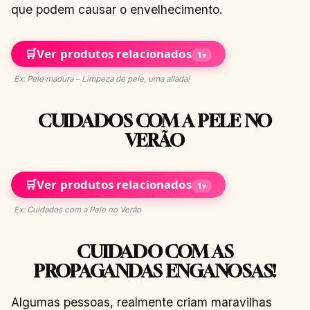
que podem causar o envelhecimento.
🛒
Ver produtos relacionados
1
▾
Ex: Pele madura – Limpeza de pele, uma aliada!
CUIDADOS COM A PELE NO
VERÃO
🛒
Ver produtos relacionados
1
▾
Ex: Cuidados com a Pele no Verão
CUIDADO COM AS
PROPAGANDAS ENGANOSAS!
Algumas pessoas, realmente criam maravilhas