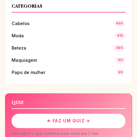
CATEGORIAS
Cabelos
650
Moda
413
Beleza
369
Maquiagem
101
Papo de mulher
99
QUIZ
★ FAZ UM QUIZ →
Descobre o que combina com você em 2 min.