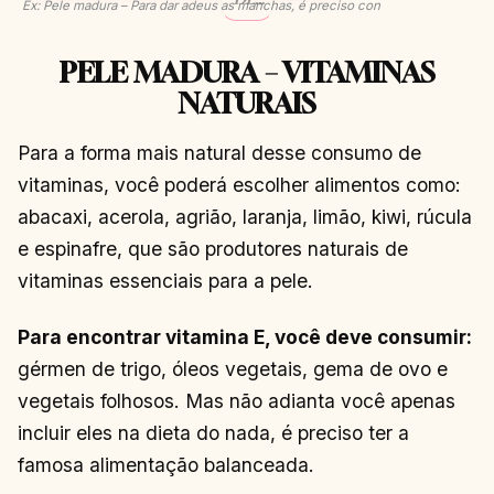
Ex: Pele madura – Para dar adeus as manchas, é preciso con
OLHEIRAS
COM
ÁCIDO
PELE MADURA – VITAMINAS
HIALURÔNICO
CONTINUAR
→
NATURAIS
LENDO
Para a forma mais natural desse consumo de
vitaminas, você poderá escolher alimentos como:
abacaxi, acerola, agrião, laranja, limão, kiwi, rúcula
e espinafre, que são produtores naturais de
vitaminas essenciais para a pele.
Para encontrar vitamina E, você deve consumir:
gérmen de trigo, óleos vegetais, gema de ovo e
vegetais folhosos. Mas não adianta você apenas
incluir eles na dieta do nada, é preciso ter a
famosa alimentação balanceada.