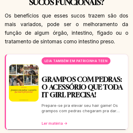
SUCOS FUNCIONAIS?
Os benefícios que esses sucos trazem são dos
mais variados, pode ser o melhoramento da
função de algum órgão, intestino, fígado ou o
tratamento de sintomas como intestino preso.
LEIA TAMBÉM EM PATRICINHA TEEN
GRAMPOS COM PEDRAS:
O ACESSÓRIO QUE TODA
IT GIRL PRECISA!
Prepare-se pra elevar seu hair game! Os
grampos com pedras chegaram pra dar
aquele glow extra nos seus fios. De um rolê
casual a uma festa b
Ler matéria →