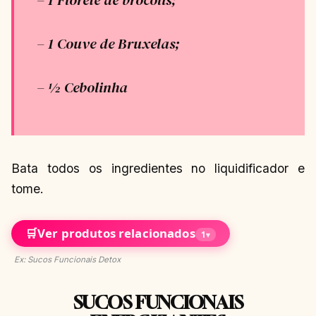
– 1 Couve de Bruxelas;
– ½ Cebolinha
Bata todos os ingredientes no liquidificador e
tome.
🛒
Ver produtos relacionados
1
▾
Ex: Sucos Funcionais Detox
SUCOS FUNCIONAIS