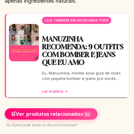
apenas ingredientes naturais.
LEIA TAMBÉM EM PATRICINHA TEEN
MANUZINHA
RECOMENDA: 9 OUTFITS
COM BOMBER E JEANS
QUE EU AMO
Eu, Manuzinha, montei esse guia de looks
com jaqueta bomber e jeans pra vocês
arrasarem! Tem pra escola, rolê, balada…
Tudo testado e aprova
Ler matéria →
🛒
Ver produtos relacionados
1
▾
Ex: Quem pode tomar os Sucos Funcionais?