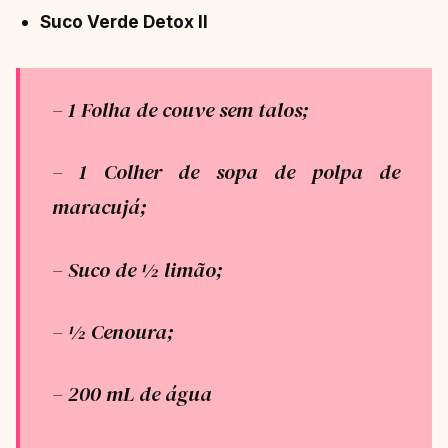
Suco Verde Detox II
– 1 Folha de couve sem talos;
– 1 Colher de sopa de polpa de
maracujá;
– Suco de ½ limão;
– ½ Cenoura;
– 200 mL de água