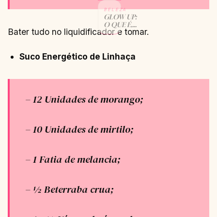
BELEZA
GLOW UP:
O QUE É,
Bater tudo no liquidificador e tomar.
COMO
FAZER,
BENEFÍCIOS
Suco Energético de Linhaça
CONTINUAR
→
LENDO
– 12 Unidades de morango;
– 10 Unidades de mirtilo;
– 1 Fatia de melancia;
– ½ Beterraba crua;