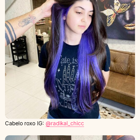
Cabelo roxo IG:
@radikal_chicc