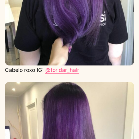
Cabelo roxo IG:
@toridar_hair