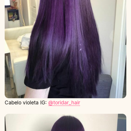
Cabelo violeta IG:
@toridar_hair