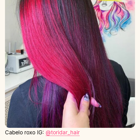
Cabelo roxo IG:
@toridar_hair