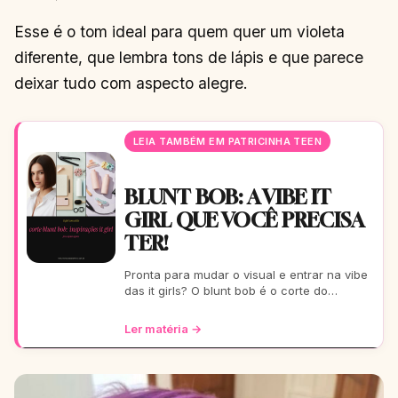
Esse é o tom ideal para quem quer um violeta
diferente, que lembra tons de lápis e que parece
deixar tudo com aspecto alegre.
LEIA TAMBÉM EM PATRICINHA TEEN
BLUNT BOB: A VIBE IT
GIRL QUE VOCÊ PRECISA
TER!
Pronta para mudar o visual e entrar na vibe
das it girls? O blunt bob é o corte do
momento: moderno, chic e super versátil.
Vem ver como ele
Ler matéria →