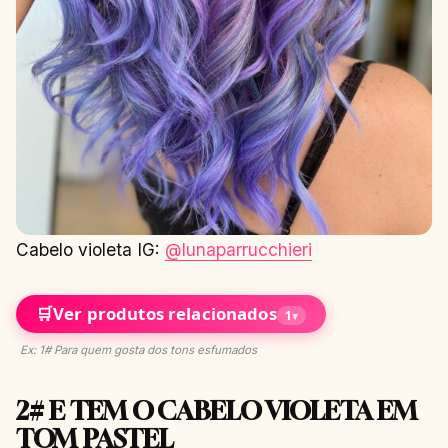
Cabelo violeta IG:
@lunaparrucchieri
🛒
Ver produtos relacionados
1
▾
Ex: 1# Para quem gosta dos tons esfumados
2# E TEM O CABELO VIOLETA EM
TOM PASTEL