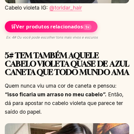
Cabelo violeta IG:
@toridar_hair
🛒
Ver produtos relacionados
1
▾
Ex: 4# Ou você pode escolher tons mais vivos e escuros
5# TEM TAMBÉM AQUELE
CABELO VIOLETA QUASE DE AZUL
CANETA QUE TODO MUNDO AMA
Quem nunca viu uma cor de caneta e pensou:
“isso ficaria um arraso no meu cabelo”.
Então,
dá para apostar no cabelo violeta que parece ter
saído do papel.