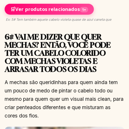
🛒
Ver produtos relacionados
1
▾
Ex: 5# Tem também aquele cabelo violeta quase de azul caneta que
6# VAI ME DIZER QUE QUER
MECHAS? ENTÃO, VOCÊ PODE
TER UM CABELO COLORIDO
COM MECHAS VIOLETAS E
ARRASAR TODOS OS DIAS
A mechas são queridinhas para quem ainda tem
um pouco de medo de pintar o cabelo todo ou
mesmo para quem quer um visual mais clean, para
criar penteados diferentes e que misturam as
cores dos fios.