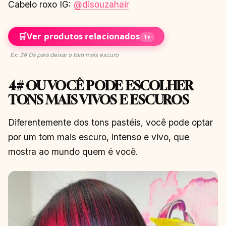
Cabelo roxo IG:
@disouzahair
🛒
Ver produtos relacionados
1
▾
Ex: 3# Dá para deixar o tom mais escuro
4# OU VOCÊ PODE ESCOLHER
TONS MAIS VIVOS E ESCUROS
Diferentemente dos tons pastéis, você pode optar
por um tom mais escuro, intenso e vivo, que
mostra ao mundo quem é você.