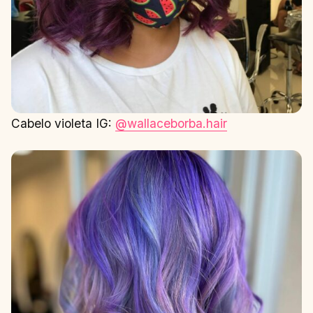
Cabelo violeta IG:
@wallaceborba.hair