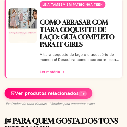
LEIA TAMBÉM EM PATRICINHA TEEN
COMO ARRASAR COM
TIARA COQUETTE DE
LAÇO: GUIA COMPLETO
PARA IT GIRLS
A tiara coquette de laço é o acessório do
momento! Descubra como incorporar essa
tendência romântica e estilosa em seus
looks, do casual ao
Ler matéria →
🛒
Ver produtos relacionados
1
▾
Ex: Opões de tons violetas – Versões para encontrar a sua
1# PARA QUEM GOSTA DOS TONS