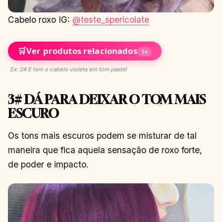
Cabelo roxo IG:
@teste_spericolate
🛒
Ver produtos relacionados
1
▾
Ex: 2# E tem o cabelo violeta em tom pastel
3# DÁ PARA DEIXAR O TOM MAIS
ESCURO
Os tons mais escuros podem se misturar de tal
maneira que fica aquela sensação de roxo forte,
de poder e impacto.