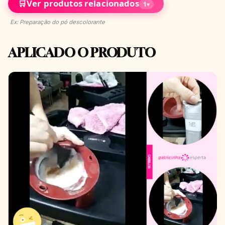
🛒
Ver produtos relacionados
1
▾
Ex: Preparação do pó descolorante
APLICADO O PRODUTO