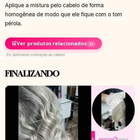
Aplique a mistura pelo cabelo de forma
homogênea de modo que ele fique com o tom
pérola.
🛒
Ver produtos relacionados
1
▾
Ex: Aplicando coloração ao cabelo
FINALIZANDO