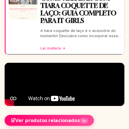
TIARA COQUETTE DE
LAÇO: GUIA COMPLETO
PARA IT GIRLS
A tiara coquette de laço é o acessório do
momento! Descubra como incorporar essa
tendência romântica e estilosa em seus
looks, do casual ao
Ler matéria →
🛒
Ver produtos relacionados
1
▾