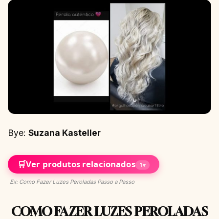
Bye:
Suzana Kasteller
🛒
Ver produtos relacionados
1
▾
Ex: Como Fazer Luzes Peroladas Passo a Passo
COMO FAZER LUZES PEROLADAS