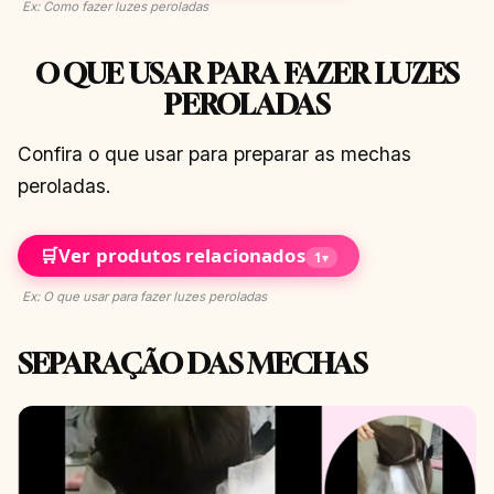
Ex: Como fazer luzes peroladas
O QUE USAR PARA FAZER LUZES
PEROLADAS
Confira o que usar para preparar as mechas
peroladas.
🛒
Ver produtos relacionados
1
▾
Ex: O que usar para fazer luzes peroladas
SEPARAÇÃO DAS MECHAS