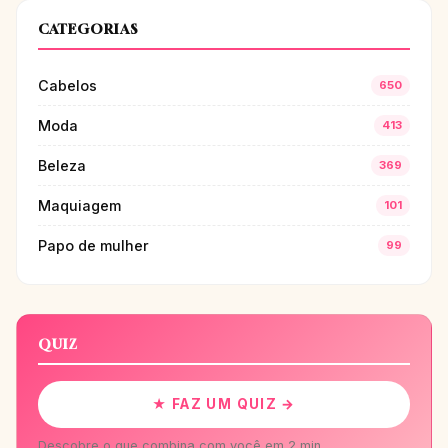
CATEGORIAS
Cabelos
650
Moda
413
Beleza
369
Maquiagem
101
Papo de mulher
99
QUIZ
★ FAZ UM QUIZ →
Descobre o que combina com você em 2 min.