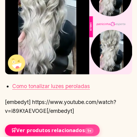
Como tonalizar luzes peroladas
[embedyt] https://www.youtube.com/watch?
v=i89KtAEVOGE[/embedyt]
🛒
Ver produtos relacionados
1
▾