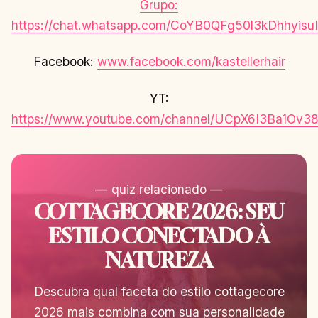
Grupo:
https://chat.whatsapp.com/CoYB0QFg50l3kDhhyisuI
Facebook:
www.facebook.com/kastellerhair
YT:
https://www.youtube.com/channel/UCpX6I3Ba1O
— quiz relacionado —
COTTAGECORE 2026: SEU
ESTILO CONECTADO À
NATUREZA
Descubra qual faceta do estilo cottagecore
2026 mais combina com sua personalidade