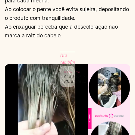
para cada mecha.
Ao colocar o pente você evita sujeira, depositando
o produto com tranquilidade.
Ao enxaguar perceba que a descoloração não
marca a raiz do cabelo.
leia
também
CABELOS
CACHOS NA
PRAIA, SOL,
MAR E
PISCINA
CONTINUAR
→
LENDO