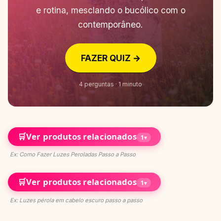
e rotina, mesclando o bucólico com o
contemporâneo.
FAZER QUIZ →
4 perguntas · 1 minuto
🛒
Ver produtos relacionados
1
▾
Ex: Como Fazer Luzes Peroladas Passo a Passo
🛒
Ver produtos relacionados
1
▾
Ex: Luzes pérola em cabelo escuro passo a passo