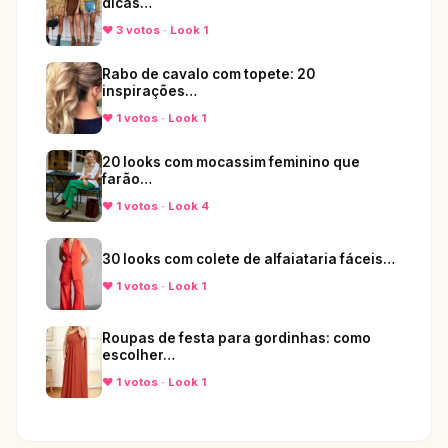
dicas…
♥ 3 votos · Look 1
Rabo de cavalo com topete: 20
inspirações…
♥ 1 votos · Look 1
20 looks com mocassim feminino que
farão…
♥ 1 votos · Look 4
30 looks com colete de alfaiataria fáceis…
♥ 1 votos · Look 1
Roupas de festa para gordinhas: como
escolher…
♥ 1 votos · Look 1