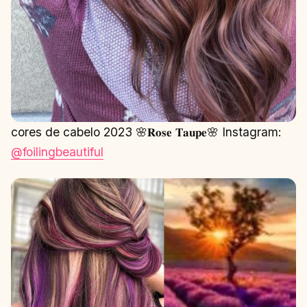
cores de cabelo 2023 🌸𝐑𝐨𝐬𝐞 𝐓𝐚𝐮𝐩𝐞🌸⁣ Instagram:
@foilingbeautiful