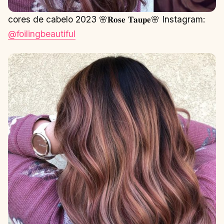
cores de cabelo 2023 🌸𝐑𝐨𝐬𝐞 𝐓𝐚𝐮𝐩𝐞🌸⁣ Instagram:
@foilingbeautiful