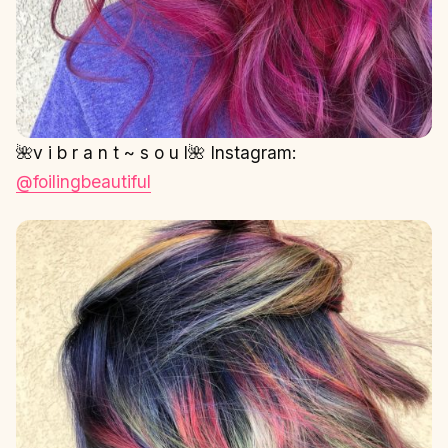
🌺v i b r a n t ~ s o u l🌺 Instagram:
@foilingbeautiful