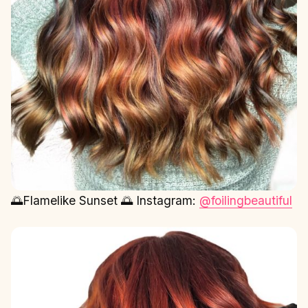
🌅Flamelike Sunset 🌅 Instagram:
@foilingbeautiful