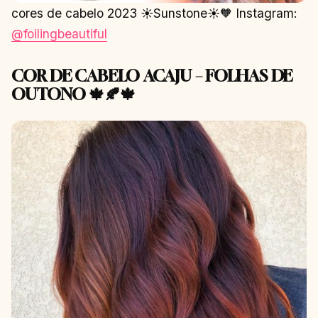
cores de cabelo 2023 ☀️Sunstone☀️🧡 Instagram:
@foilingbeautiful
COR DE CABELO ACAJU – FOLHAS DE
OUTONO 🍁🍂🍁