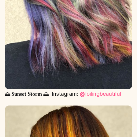
🌅 𝐒𝐮𝐧𝐬𝐞𝐭 𝐒𝐭𝐨𝐫𝐦 🌅 ⁣ Instagram:
@foilingbeautiful