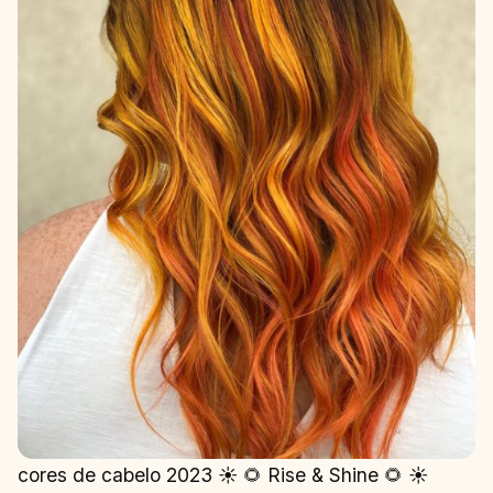
cores de cabelo 2023 ☀️ 🌻 Rise & Shine 🌻 ☀️