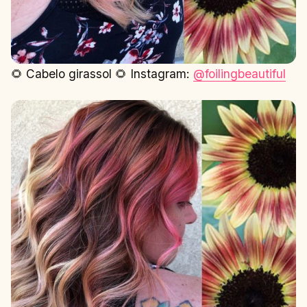
🌻 Cabelo girassol 🌻 Instagram:
@foilingbeautiful