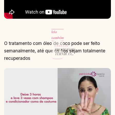
leia
também
O tratamento com óleo de coco pode ser feito
CABELOS
PROTETOR
semanalmente, até que os fios sejam totalmente
TÉRMICO
recuperados
EM SPRAY E
COM
FIXAÇÃO
CONTINUAR
→
LENDO