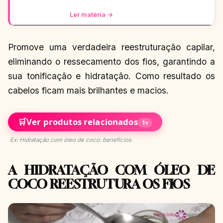
momento: moderno, chic e super versátil.
Vem ver como ele
Ler matéria →
Promove uma verdadeira reestruturação capilar,
eliminando o ressecamento dos fios, garantindo a
sua tonificação e hidratação. Como resultado os
cabelos ficam mais brilhantes e macios.
🛒
Ver produtos relacionados
1
▾
Ex: Hidratação com óleo de coco: benefícios
A HIDRATAÇÃO COM ÓLEO DE
COCO REESTRUTURA OS FIOS