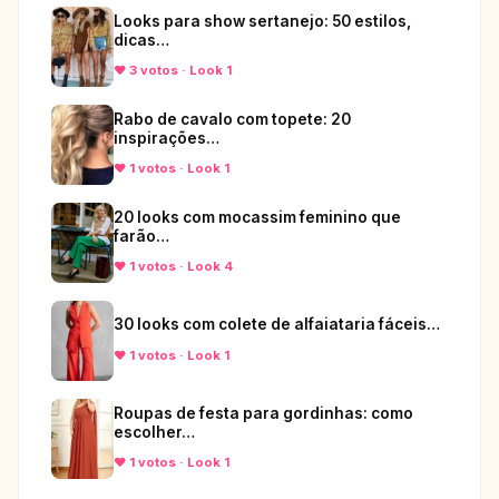
Looks para show sertanejo: 50 estilos,
dicas…
♥ 3 votos · Look 1
Rabo de cavalo com topete: 20
inspirações…
♥ 1 votos · Look 1
20 looks com mocassim feminino que
farão…
♥ 1 votos · Look 4
30 looks com colete de alfaiataria fáceis…
♥ 1 votos · Look 1
Roupas de festa para gordinhas: como
escolher…
♥ 1 votos · Look 1