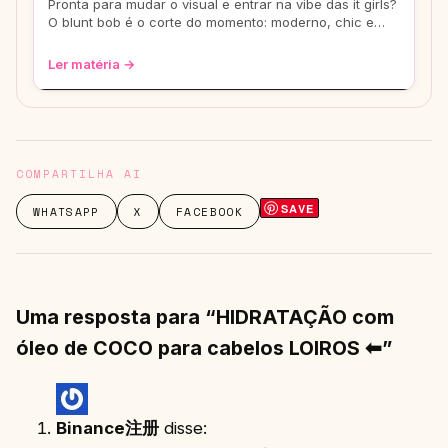
Pronta para mudar o visual e entrar na vibe das it girls?
O blunt bob é o corte do momento: moderno, chic e
super versátil. Vem ver como ele
Ler matéria →
COMPARTILHA AI
SAVE
WHATSAPP
X
FACEBOOK
Uma resposta para “HIDRATAÇÃO com
óleo de COCO para cabelos LOIROS ⬅”
Binance注册
disse: