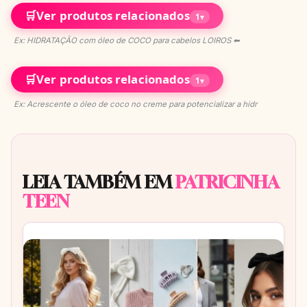
🛒
Ver produtos relacionados
1
▾
Ex: HIDRATAÇÃO com óleo de COCO para cabelos LOIROS ⬅
🛒
Ver produtos relacionados
1
▾
Ex: Acrescente o óleo de coco no creme para potencializar a hidr
LEIA TAMBÉM EM
PATRICINHA
TEEN