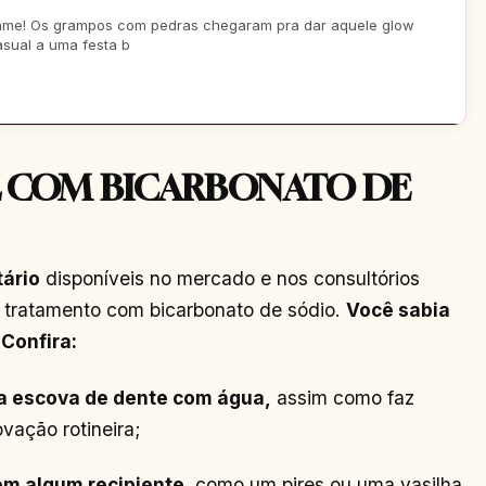
game! Os grampos com pedras chegaram pra dar aquele glow
asual a uma festa b
 COM BICARBONATO DE
ário
disponíveis no mercado e nos consultórios
o tratamento com bicarbonato de sódio.
Você sabia
Confira:
a escova de dente com água,
assim como faz
vação rotineira;
em algum recipiente
, como um pires ou uma vasilha