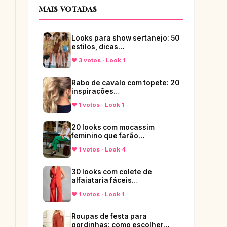
MAIS VOTADAS
Looks para show sertanejo: 50
estilos, dicas…
♥ 3 votos · Look 1
Rabo de cavalo com topete: 20
inspirações…
♥ 1 votos · Look 1
20 looks com mocassim
feminino que farão…
♥ 1 votos · Look 4
30 looks com colete de
alfaiataria fáceis…
♥ 1 votos · Look 1
Roupas de festa para
gordinhas: como escolher…