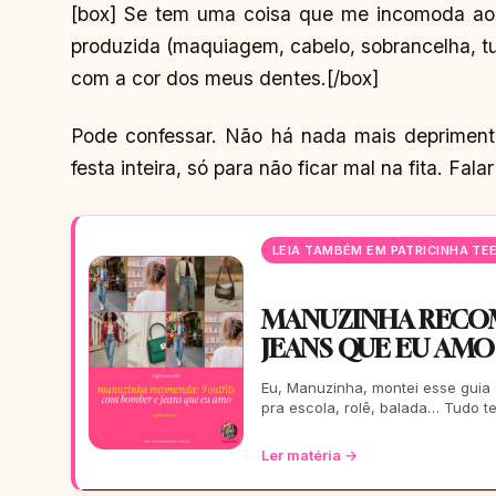
[box] Se tem uma coisa que me incomoda ao
produzida (maquiagem, cabelo, sobrancelha, tud
com a cor dos meus dentes.[/box]
Pode confessar. Não há nada mais deprimente
festa inteira, só para não ficar mal na fita. Fal
LEIA TAMBÉM EM PATRICINHA TE
MANUZINHA RECOM
JEANS QUE EU AMO
Eu, Manuzinha, montei esse guia
pra escola, rolê, balada… Tudo t
Ler matéria →