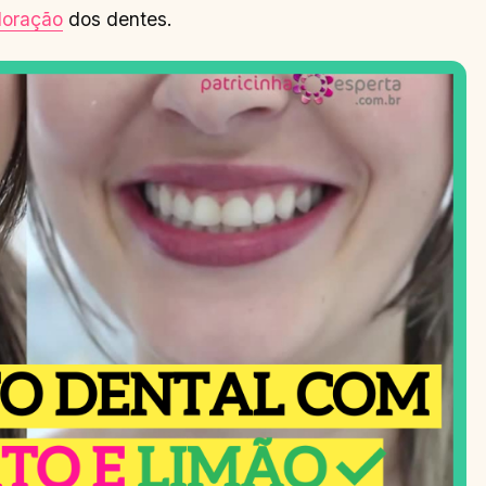
loração
dos dentes.