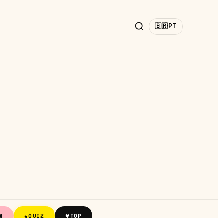
🇧🇷
PT
★
♥
N
QUIZ
TOP