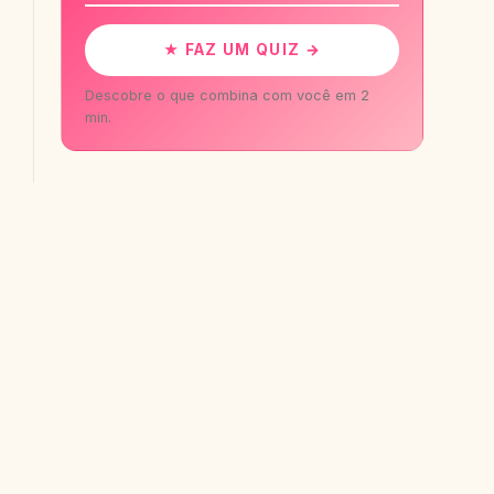
★ FAZ UM QUIZ →
Descobre o que combina com você em 2
min.