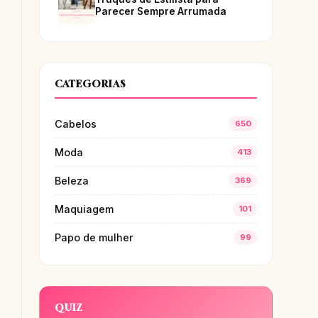
Parecer Sempre Arrumada
CATEGORIAS
Cabelos
650
Moda
413
Beleza
369
Maquiagem
101
Papo de mulher
99
QUIZ