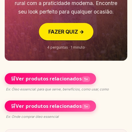
rural com a praticidade moderna. Encontre
seu look perfeito para qualquer ocasião.
FAZER QUIZ →
4 perguntas · 1 minuto
🛒
Ver produtos relacionados
1
▾
Ex: Óleo essencial: para que serve, benefícios, como usar, como
🛒
Ver produtos relacionados
1
▾
Ex: Onde comprar óleo essencial