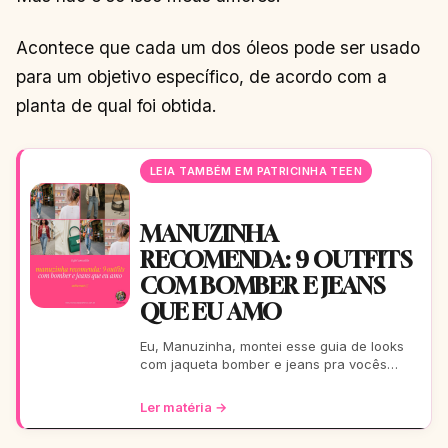
Acontece que cada um dos óleos pode ser usado
para um objetivo específico, de acordo com a
planta de qual foi obtida.
LEIA TAMBÉM EM PATRICINHA TEEN
MANUZINHA
RECOMENDA: 9 OUTFITS
COM BOMBER E JEANS
QUE EU AMO
Eu, Manuzinha, montei esse guia de looks
com jaqueta bomber e jeans pra vocês
arrasarem! Tem pra escola, rolê, balada…
Tudo testado e aprova
Ler matéria →