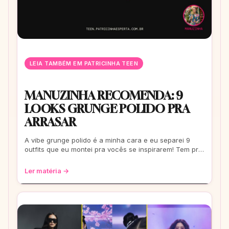
LEIA TAMBÉM EM PATRICINHA TEEN
MANUZINHA RECOMENDA: 9
LOOKS GRUNGE POLIDO PRA
ARRASAR
A vibe grunge polido é a minha cara e eu separei 9
outfits que eu montei pra vocês se inspirarem! Tem pra
escola, rolê e até pra um date. Co
Ler matéria →