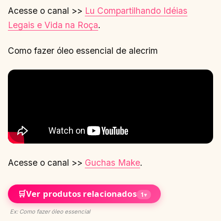
Acesse o canal >>
Lu Compartilhando Idéias
Legais e Vida na Roça
.
Como fazer óleo essencial de alecrim
Acesse o canal >>
Guchas Make
.
🛒
Ver produtos relacionados
1
▾
Ex: Como fazer óleo essencial