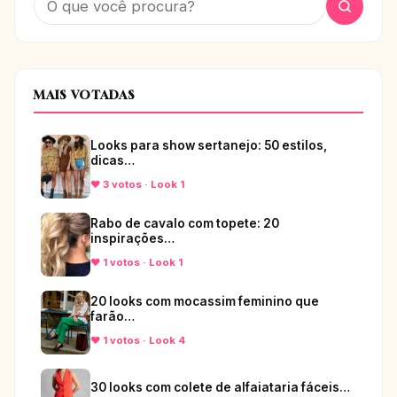
MAIS VOTADAS
Looks para show sertanejo: 50 estilos,
dicas…
♥ 3 votos · Look 1
Rabo de cavalo com topete: 20
inspirações…
♥ 1 votos · Look 1
20 looks com mocassim feminino que
farão…
♥ 1 votos · Look 4
30 looks com colete de alfaiataria fáceis…