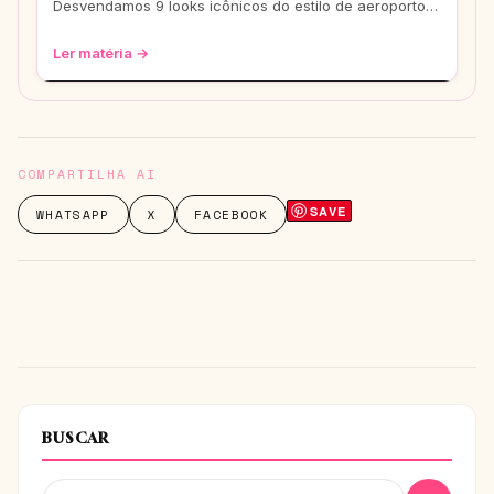
Desvendamos 9 looks icônicos do estilo de aeroporto
que vão te transformar em uma fashionis
Ler matéria →
COMPARTILHA AI
SAVE
WHATSAPP
X
FACEBOOK
BUSCAR