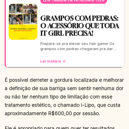
LEIA TAMBÉM EM PATRICINHA TEEN
GRAMPOS COM PEDRAS:
O ACESSÓRIO QUE TODA
IT GIRL PRECISA!
Prepare-se pra elevar seu hair game! Os
grampos com pedras chegaram pra dar
aquele glow extra nos seus fios. De um rolê
casual a uma festa b
Ler matéria →
É possível derreter a gordura localizada e melhorar
a definição de sua barriga sem sentir nenhuma dor
ou não ter nenhum tipo de limitação com esse
tratamento estético, o chamado i-Lipo, que custa
aproximadamente R$600,00 por sessão.
Ele é apropriado para quem quer ter resultados