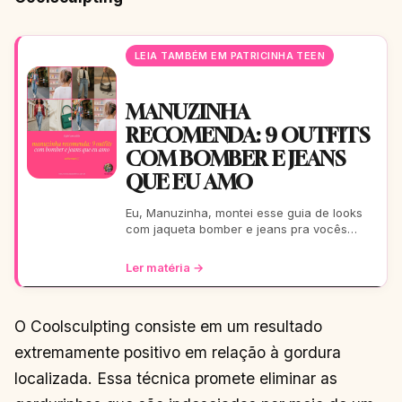
LEIA TAMBÉM EM PATRICINHA TEEN
MANUZINHA
RECOMENDA: 9 OUTFITS
COM BOMBER E JEANS
QUE EU AMO
Eu, Manuzinha, montei esse guia de looks
com jaqueta bomber e jeans pra vocês
arrasarem! Tem pra escola, rolê, balada…
Tudo testado e aprova
Ler matéria →
O Coolsculpting consiste em um resultado
extremamente positivo em relação à gordura
localizada. Essa técnica promete eliminar as