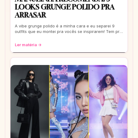
LOOKS GRUNGE POLIDO PRA
ARRASAR
A vibe grunge polido é a minha cara e eu separei 9
outfits que eu montei pra vocês se inspirarem! Tem pra
escola, rolê e até pra um date. Co
Ler matéria →