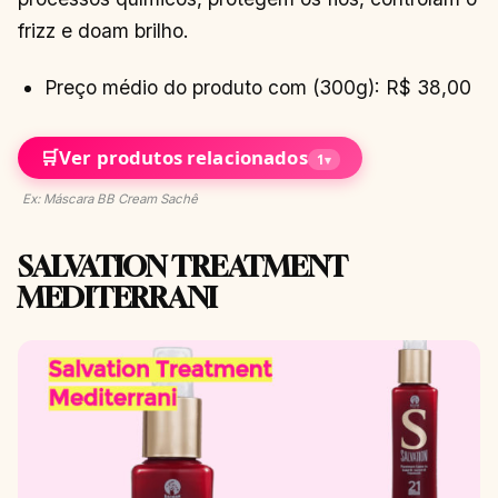
frizz e doam brilho.
Preço médio do produto com (300g): R$ 38,00
🛒
Ver produtos relacionados
1
▾
Ex: Máscara BB Cream Sachê
SALVATION TREATMENT
MEDITERRANI