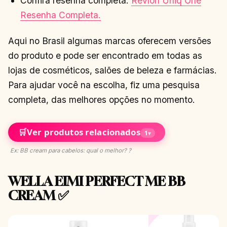
Confira resenha completa:
Revlon Uniq One
Resenha Completa.
Aqui no Brasil algumas marcas oferecem versões
do produto e pode ser encontrado em todas as
lojas de cosméticos, salões de beleza e farmácias.
Para ajudar você na escolha, fiz uma pesquisa
completa, das melhores opções no momento.
🛒
Ver produtos relacionados
1
▾
Ex: BB cream para cabelos: qual o melhor? ?
WELLA EIMI PERFECT ME BB
CREAM ✅