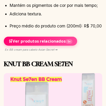
Mantém os pigmentos de cor por mais tempo;
Adiciona textura.
Preço médio do produto com (200ml): R$ 70,00
🛒
Ver produtos relacionados
1
▾
Ex: BB cream para cabelo Asian Secret ➡
KNUT BB CREAM SE7EN