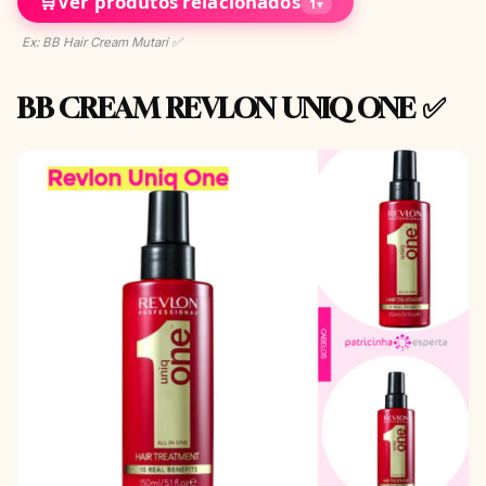
🛒
Ver produtos relacionados
1
▾
Ex: BB Hair Cream Mutari ✅
BB CREAM REVLON UNIQ ONE ✅