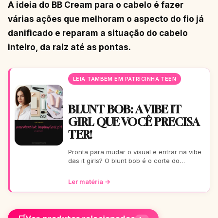
A ideia do BB Cream para o cabelo é fazer
várias ações que melhoram o aspecto do fio já
danificado e reparam a situação do cabelo
inteiro, da raiz até as pontas.
LEIA TAMBÉM EM PATRICINHA TEEN
BLUNT BOB: A VIBE IT
GIRL QUE VOCÊ PRECISA
TER!
Pronta para mudar o visual e entrar na vibe
das it girls? O blunt bob é o corte do
momento: moderno, chic e super versátil.
Vem ver como ele
Ler matéria →