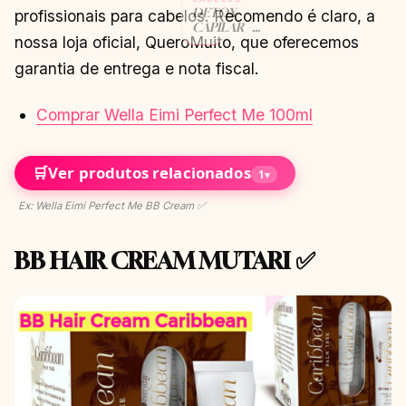
DETOX
profissionais para cabelos. Recomendo é claro, a
CAPILAR –
nossa loja oficial, QueroMuito, que oferecemos
BENEFÍCIOS
CONTINUAR
→
garantia de entrega e nota fiscal.
LENDO
Comprar Wella Eimi Perfect Me 100ml
🛒
Ver produtos relacionados
1
▾
Ex: Wella Eimi Perfect Me BB Cream ✅
BB HAIR CREAM MUTARI ✅