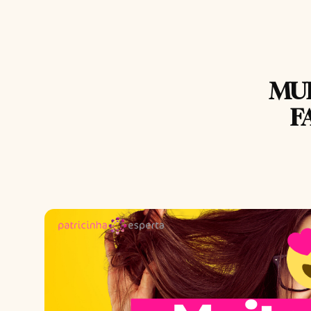
MUI
F