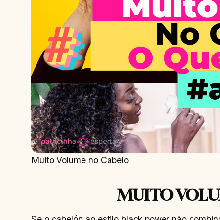
Muito Volume no Cabelo
MUITO VOLU
Se o cabelón ao estilo black power não combin