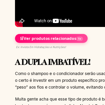
🛒
Ver produtos relacionados
1
▾
Ex: Invista Em Hidratações e Nutrições!
A DUPLA IMBATÍVEL!
Como o shampoo e o condicionador serão usad
o certo é investir em um produto específico p
“peso” aos fios e controlar o volume, evitando
Muita gente acha que esse tipo de produto é b