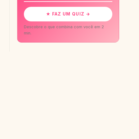
★ FAZ UM QUIZ →
Descobre o que combina com você em 2
min.