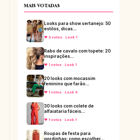
MAIS VOTADAS
Looks para show sertanejo: 50
estilos, dicas…
♥ 3 votos · Look 1
Rabo de cavalo com topete: 20
inspirações…
♥ 1 votos · Look 1
20 looks com mocassim
feminino que farão…
♥ 1 votos · Look 4
30 looks com colete de
alfaiataria fáceis…
♥ 1 votos · Look 1
Roupas de festa para
gordinhas: como escolher…