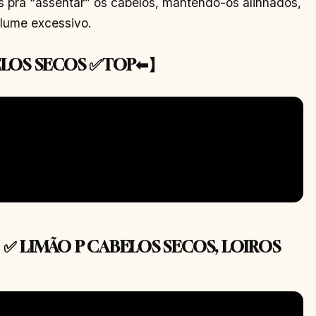
ns pra “assentar” os cabelos, mantendo-os alinhados,
lume excessivo.
ELOS SECOS ✅TOP⬅】
✅ LIMÃO P CABELOS SECOS, LOIROS