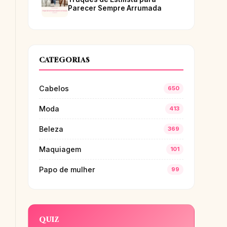
Parecer Sempre Arrumada
CATEGORIAS
Cabelos
650
Moda
413
Beleza
369
Maquiagem
101
Papo de mulher
99
QUIZ