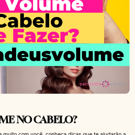
ME NO CABELO?
a muito com você, conheça dicas que te ajudarão a