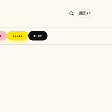
🇧🇷
PT
★
♥
N
QUIZ
TOP