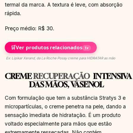
termal da marca. A textura é leve, com absorção
rápida.
Preço médio: R$ 30.
🛒
Ver produtos relacionados
1
▾
Ex: Lipikar Xerand, da La Roche Posay creme para HIDRATAR as mão
CREME
RECUPERAÇÃO
INTENSIVA
DAS MÃOS, VASENOL
Com formulação que tem a substância Stratys 3 e
micropartículas, o creme penetra na pele, dando a
sensação imediata de hidratação. É um produto
voltado especialmente para mãos que estão
extremamente ressecadas. Não contém