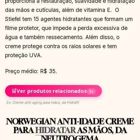
proporciona a restauração, suavidade e hidratação
das mãos e cutículas, além de vitamina E. O
Stiefel tem 15 agentes hidratantes que formam um
filme protetor, que impede a perda excessiva de
água e também ressecamento. Além disso, o
creme protege contra os raios solares e tem
proteção UVA.
Preço médio: R$ 35.
🛒
Ver produtos relacionados
1
▾
Ex: Creme anti-aging para mãos, da Hidrafil
NORWEGIAN ANTI-IDADE CREME
PARA
HIDRATAR
AS MÃOS, DA
NEUTROGEMA