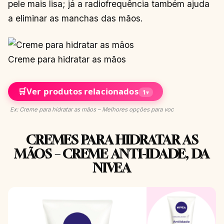
pele mais lisa; já a radiofrequência também ajuda
a eliminar as manchas das mãos.
Creme para hidratar as mãos
🛒
Ver produtos relacionados
1
▾
Ex: Creme para hidratar as mãos – Melhores opções para voc
CREMES PARA HIDRATAR AS
MÃOS – CREME ANTI-IDADE, DA
NIVEA