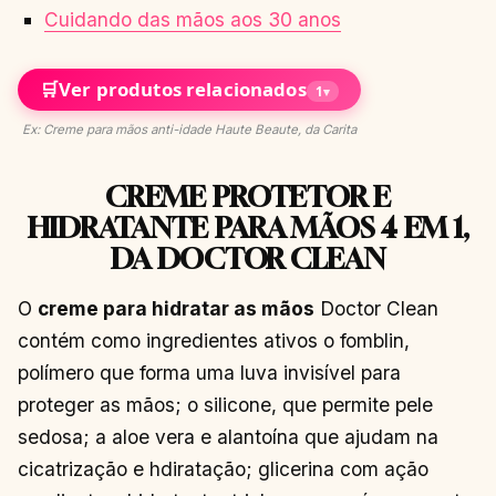
Cuidando das mãos aos 30 anos
🛒
Ver produtos relacionados
1
▾
Ex: Creme para mãos anti-idade Haute Beaute, da Carita
CREME PROTETOR E
HIDRATANTE PARA MÃOS 4 EM 1,
DA DOCTOR CLEAN
O
creme para hidratar as mãos
Doctor Clean
contém como ingredientes ativos o fomblin,
polímero que forma uma luva invisível para
proteger as mãos; o silicone, que permite pele
sedosa; a aloe vera e alantoína que ajudam na
cicatrização e hdiratação; glicerina com ação