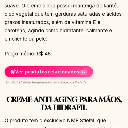
suave. O creme ainda possui manteiga de karité,
óleo vegetal que tem gorduras saturadas e ácidos
graxos insaturados, além de vitamina E e
caroteno, agindo como hidratante, calmante e
emoliente da pele.
Preço médio: R$ 48.
🛒
Ver produtos relacionados
1
▾
Ex: Romã Creme Regenerador para mãos, da Weleda
CREME ANTI-AGING PARA MÃOS,
DA HIDRAFIL
O produto tem o exclusivo NMF Stiefel, que