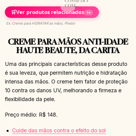
COSMÉTICOS
COM
PARABENOS
🛒
Ver produtos relacionados
1
▾
FAZEM
MAL?
Ex: Creme para HIDRATAR as mãos, Phebo
CONTINUAR
→
LENDO
CREME PARA MÃOS ANTI-IDADE
HAUTE BEAUTE, DA CARITA
Uma das principais características desse produto
é sua leveza, que permitem nutrição e hidratação
intensa das mãos. O creme tem fator de proteção
10 contra os danos UV, melhorando a firmeza e
flexibilidade da pele.
Preço médio: R$ 148.
Cuide das mãos contra o efeito do sol