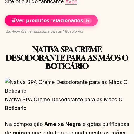
Site oficial do fabricante
Avon
.
🛒
Ver produtos relacionados
1
▾
Ex: Avon Creme Hidratante para as Mãos Korres
NATIVA SPA CREME
DESODORANTE PARA AS MÃOS O
BOTICÁRIO
Nativa SPA Creme Desodorante para as Mãos O
Boticário
Na composição
Ameixa Negra
e gotas purificadas
de
quinoa
que hidratam profundamente as
mãos