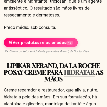
emoliente e hidratante; triclosan, que é um agente
antisséptico. O resultado são mãos livres de
ressecamento e dermatoses.
Preço médio: sob consulta.
🛒
Ver produtos relacionados
1
▾
Ex: Creme protetor e hidratante para mãos 4 em 1, da Doctor Clea
LIPIKAR XERAND, DA LA ROCHE
POSAY CREME PARA
HIDRATAR
AS
MÃOS
Creme reparador e restaurador, que alivia, nutre,
hidrata a pele das mãos. Em sua formulação, há
alantoína e glicerina, manteiga de karité e água