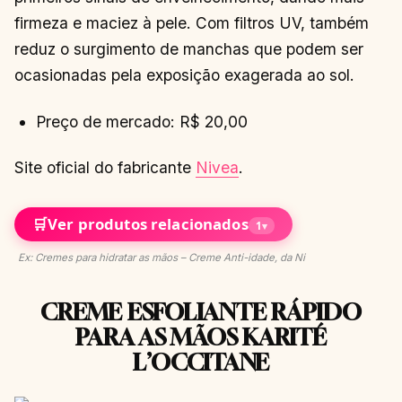
firmeza e maciez à pele. Com filtros UV, também
reduz o surgimento de manchas que podem ser
ocasionadas pela exposição exagerada ao sol.
Preço de mercado: R$ 20,00
Site oficial do fabricante
Nivea
.
🛒
Ver produtos relacionados
1
▾
Ex: Cremes para hidratar as mãos – Creme Anti-idade, da Ni
CREME ESFOLIANTE RÁPIDO
PARA AS MÃOS KARITÉ
L’OCCITANE