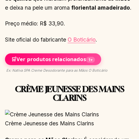
e deixa na pele um aroma
floriental amadeirado
.
Preço médio: R$ 33,90.
Site oficial do fabricante
O Boticário
.
🛒
Ver produtos relacionados
1
▾
Ex: Nativa SPA Creme Desodorante para as Mãos O Boticário
CRÈME JEUNESSE DES MAINS
CLARINS
Crème Jeunesse des Mains Clarins