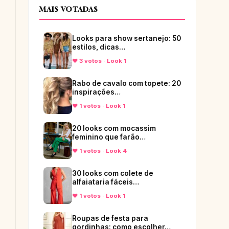
MAIS VOTADAS
Looks para show sertanejo: 50
estilos, dicas…
♥ 3 votos · Look 1
Rabo de cavalo com topete: 20
inspirações…
♥ 1 votos · Look 1
20 looks com mocassim
feminino que farão…
♥ 1 votos · Look 4
30 looks com colete de
alfaiataria fáceis…
♥ 1 votos · Look 1
Roupas de festa para
gordinhas: como escolher…