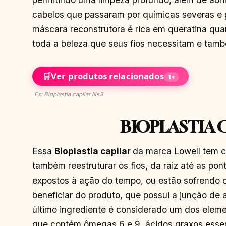
cabelos que passaram por químicas severas e p
máscara reconstrutora é rica em queratina qua
toda a beleza que seus fios necessitam e tam
🛒
Ver produtos relacionados
1
▾
Ex: Bioplastia capilar Ns3
BIOPLASTIA 
Essa
Bioplastia capilar
da marca Lowell tem c
também reestruturar os fios, da raiz até as po
expostos à ação do tempo, ou estão sofrendo
beneficiar do produto, que possui a junção de
último ingrediente é considerado um dos eleme
que contém ômegas 6 e 9, ácidos graxos essenci