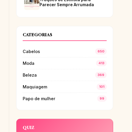
Parecer Sempre Arrumada
CATEGORIAS
Cabelos
650
Moda
413
Beleza
369
Maquiagem
101
Papo de mulher
99
QUIZ