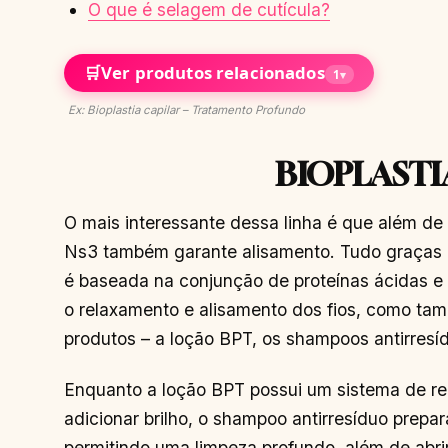
O que é selagem de cutícula?
🛒
Ver produtos relacionados
1
▾
Ex: Bioplastia capilar – Tratamento Profundo
BIOPLASTI
O mais interessante dessa linha é que além de
Ns3 também garante alisamento. Tudo graças 
é baseada na conjunção de proteínas ácidas e
o relaxamento e alisamento dos fios, como ta
produtos – a loção BPT, os shampoos antirresí
Enquanto a loção BPT possui um sistema de rec
adicionar brilho, o shampoo antirresíduo prepa
permitindo uma limpeza profundo, além de abri