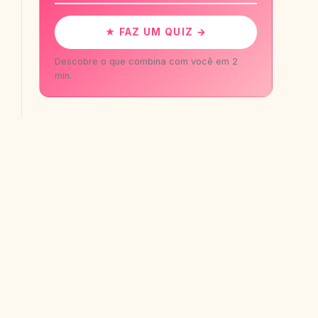
★ FAZ UM QUIZ →
Descobre o que combina com você em 2
min.