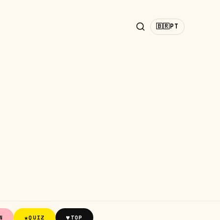
🇧🇷
PT
★
♥
N
QUIZ
TOP