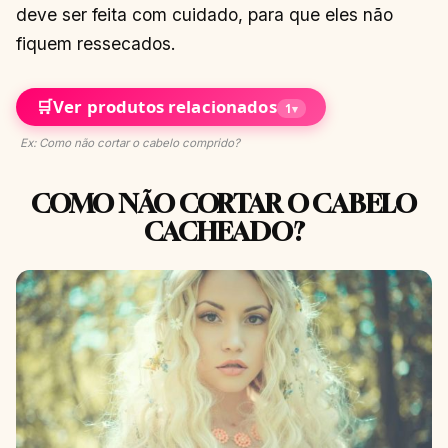
deve ser feita com cuidado, para que eles não
fiquem ressecados.
🛒
Ver produtos relacionados
1
▾
Ex: Como não cortar o cabelo comprido?
COMO NÃO CORTAR O CABELO
CACHEADO?