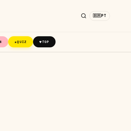
🇧🇷
PT
★
♥
N
QUIZ
TOP