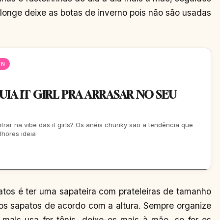
longe deixe as botas de inverno pois não são usadas
EN
IA IT GIRL PRA ARRASAR NO SEU
trar na vibe das it girls? Os anéis chunky são a tendência que
lhores ideia
tos é ter uma sapateira com prateleiras de tamanho
os sapatos de acordo com a altura. Sempre organize
ais usa for tênis, deixe-os mais à mão, se for os