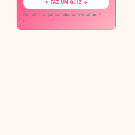
★ FAZ UM QUIZ →
Descobre o que combina com você em 2
min.