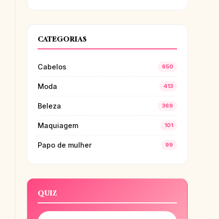
CATEGORIAS
Cabelos
650
Moda
413
Beleza
369
Maquiagem
101
Papo de mulher
99
QUIZ