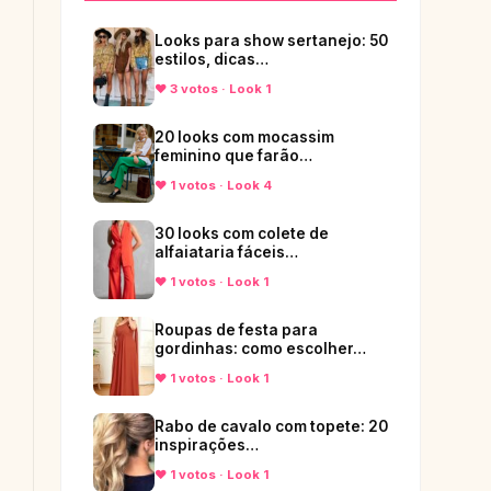
Looks para show sertanejo: 50
estilos, dicas…
♥ 3 votos · Look 1
20 looks com mocassim
feminino que farão…
♥ 1 votos · Look 4
30 looks com colete de
alfaiataria fáceis…
♥ 1 votos · Look 1
Roupas de festa para
gordinhas: como escolher…
♥ 1 votos · Look 1
Rabo de cavalo com topete: 20
inspirações…
♥ 1 votos · Look 1