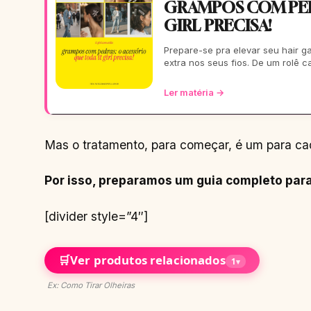
GRAMPOS COM PED
GIRL PRECISA!
Prepare-se pra elevar seu hair 
extra nos seus fios. De um rolê c
Ler matéria →
Mas o tratamento, para começar, é um para cad
Por isso, preparamos um guia completo para
[divider style=”4″]
🛒
Ver produtos relacionados
1
▾
Ex: Como Tirar Olheiras