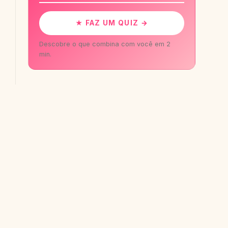
★ FAZ UM QUIZ →
Descobre o que combina com você em 2
min.