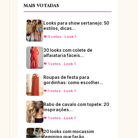
MAIS VOTADAS
Looks para show sertanejo: 50
estilos, dicas…
♥ 3 votos · Look 1
30 looks com colete de
alfaiataria fáceis…
♥ 1 votos · Look 1
Roupas de festa para
gordinhas: como escolher…
♥ 1 votos · Look 1
Rabo de cavalo com topete: 20
inspirações…
♥ 1 votos · Look 1
20 looks com mocassim
feminino que farão…