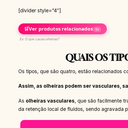
[divider style=”4″]
🛒
Ver produtos relacionados
1
▾
Ex: O que causa olheiras?
QUAIS OS TIP
Os tipos, que são quatro, estão relacionados 
Assim, as olheiras podem ser vasculares, s
As
olheiras vasculares
, que são facilmente 
da retenção local de fluidos, sendo agravada p