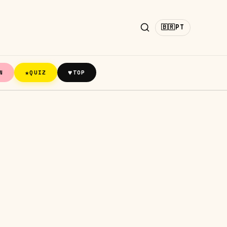
🇧🇷
PT
★
♥
N
QUIZ
TOP