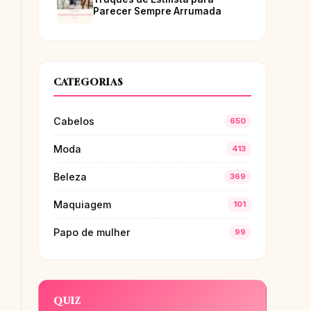
Parecer Sempre Arrumada
CATEGORIAS
Cabelos
650
Moda
413
Beleza
369
Maquiagem
101
Papo de mulher
99
QUIZ