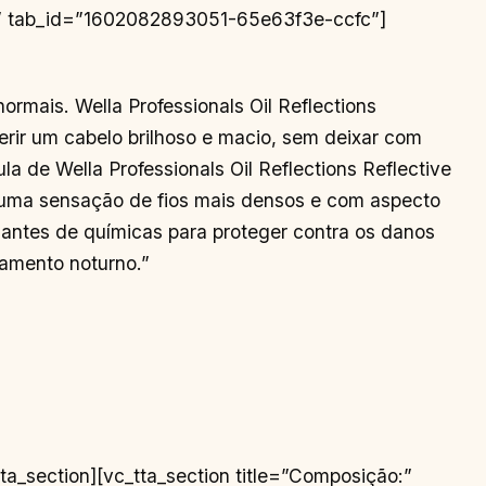
te:” tab_id=”1602082893051-65e63f3e-ccfc”]
ormais. Wella Professionals Oil Reflections
erir um cabelo brilhoso e macio, sem deixar com
a de Wella Professionals Oil Reflections Reflective
r uma sensação de fios mais densos e com aspecto
do antes de químicas para proteger contra os danos
amento noturno.”
MkM3NC41NTIlMjA1NDElMkM3NC41NTIlMjBDNTMzLjAwMyUyQzc0LjU1MiUyMDUzMi4wNTYlMkM3NC41MjElMjA1MjguODk4JTJDNzQuMzc4JTIwQzUyNS45NzklMkM3NC4yNDQlMjA1MjQuMzkzJTJDNzMuNzU3JTIwNTIzLjMzOCUyQzczLjM0NyUyMEM1MjEuOTQlMkM3Mi44MDMlMjA1MjAuOTQyJTJDNzIuMTU1JTIwNTE5Ljg5NCUyQzcxLjEwNiUyMEM1MTguODQ2JTJDNzAuMDU3JTIwNTE4LjE5NyUyQzY5LjA2JTIwNTE3LjY1NCUyQzY3LjY2MyUyMEM1MTcuMjQ0JTJDNjYuNjA2JTIwNTE2Ljc1NSUyQzY1LjAyMiUyMDUxNi42MjMlMkM2Mi4xMDElMjBDNTE2LjQ3OSUyQzU4Ljk0MyUyMDUxNi40NDglMkM1Ny45OTYlMjA1MTYuNDQ4JTJDNTAlMjBDNTE2LjQ0OCUyQzQyLjAwMyUyMDUxNi40NzklMkM0MS4wNTYlMjA1MTYuNjIzJTJDMzcuODk5JTIwQzUxNi43NTUlMkMzNC45NzglMjA1MTcuMjQ0JTJDMzMuMzkxJTIwNTE3LjY1NCUyQzMyLjMzOCUyMEM1MTguMTk3JTJDMzAuOTM4JTIwNTE4Ljg0NiUyQzI5Ljk0MiUyMDUxOS44OTQlMkMyOC44OTQlMjBDNTIwLjk0MiUyQzI3Ljg0NiUyMDUyMS45NCUyQzI3LjE5NiUyMDUyMy4zMzglMkMyNi42NTQlMjBDNTI0LjM5MyUyQzI2LjI0NCUyMDUyNS45NzklMkMyNS43NTYlMjA1MjguODk4JTJDMjUuNjIzJTIwQzUzMi4wNTclMkMyNS40NzklMjA1MzMuMDA0JTJDMjUuNDQ4JTIwNTQxJTJDMjUuNDQ4JTIwQzU0OC45OTclMkMyNS40NDglMjA1NDkuOTQzJTJDMjUuNDc5JTIwNTUzLjEwMiUyQzI1LjYyMyUyMEM1NTYuMDIxJTJDMjUuNzU2JTIwNTU3LjYwNyUyQzI2LjI0NCUyMDU1OC42NjIlMkMyNi42NTQlMjBDNTYwLjA2JTJDMjcuMTk2JTIwNTYxLjA1OCUyQzI3Ljg0NiUyMDU2Mi4xMDYlMkMyOC44OTQlMjBDNTYzLjE1NCUyQzI5Ljk0MiUyMDU2My44MDMlMkMzMC45MzglMjA1NjQuMzQ2JTJDMzIuMzM4JTIwQzU2NC43NTYlMkMzMy4zOTElMjA1NjUuMjQ0JTJDMzQuOTc4JTIwNTY1LjM3OCUyQzM3Ljg5OSUyMEM1NjUuNTIyJTJDNDEuMDU2JTIwNTY1LjU1MiUyQzQyLjAwMyUyMDU2NS41NTIlMkM1MCUyMEM1NjUuNTUyJTJDNTcuOTk2JTIwNTY1LjUyMiUyQzU4Ljk0MyUyMDU2NS4zNzglMkM2Mi4xMDElMjBNNTcwLjgyJTJDMzcuNjMxJTIwQzU3MC42NzQlMkMzNC40MzglMjA1NzAuMTY3JTJDMzIuMjU4JTIwNTY5LjQyNSUyQzMwLjM0OSUyMEM1NjguNjU5JTJDMjguMzc3JTIwNTY3LjYzMyUyQzI2LjcwMiUyMDU2NS45NjUlMkMyNS4wMzUlMjBDNTY0LjI5NyUyQzIzLjM2OCUyMDU2Mi42MjMlMkMyMi4zNDIlMjA1NjAuNjUyJTJDMjEuNTc1JTIwQzU1OC43NDMlMkMyMC44MzQlMjA1NTYuNTYyJTJDMjAuMzI2JTIwNTUzLjM2OSUyQzIwLjE4JTIwQzU1MC4xNjklMkMyMC4wMzMlMjA1NDkuMTQ4JTJDMjAlMjA1NDElMkMyMCUyMEM1MzIuODUzJTJDMjAlMjA1MzEuODMxJTJDMjAuMDMzJTIwNTI4LjYzMSUyQzIwLjE4JTIwQzUyNS40MzglMkMyMC4zMjYlMjA1MjMuMjU3JTJDMjAuODM0JTIwNTIxLjM0OSUyQzIxLjU3NSUyMEM1MTkuMzc2JTJDMjIuMzQyJTIwNTE3LjcwMyUyQzIzLjM2OCUyMDUxNi4wMzUlMkMyNS4wMzUlMjBDNTE0LjM2OCUyQzI2LjcwMiUyMDUxMy4zNDIlMkMyOC4zNzclMjA1MTIuNTc0JTJDMzAuMzQ5JTIwQzUxMS44MzQlMkMzMi4yNTglMjA1MTEuMzI2JTJDMzQuNDM4JTIwNTExLjE4MSUyQzM3LjYzMSUyMEM1MTEuMDM1JTJDNDAuODMxJTIwNTExJTJDNDEuODUxJTIwNTExJTJDNTAlMjBDNTExJTJDNTguMTQ3JTIwNTExLjAzNSUyQzU5LjE3JTIwNTExLjE4MSUyQzYyLjM2OSUyMEM1MTEuMzI2JTJDNjUuNTYyJTIwNTExLjgzNCUyQzY3Ljc0MyUyMDUxMi41NzQlMkM2OS42NTElMjBDNTEzLjM0MiUyQzcxLjYyNSUyMDUxNC4zNjglMkM3My4yOTYlMjA1MTYuMDM1JTJDNzQuOTY1JTIwQzUxNy43MDMlMkM3Ni42MzQlMjA1MTkuMzc2JTJDNzcuNjU4JTIwNTIxLjM0OSUyQzc4LjQyNSUyMEM1MjMuMjU3JTJDNzkuMTY3JTIwNTI1LjQzOCUyQzc5LjY3MyUyMDUyOC42MzElMkM3OS44MiUyMEM1MzEuODMxJTJDNzkuOTY1JTIwNTMyLjg1MyUyQzgwLjAwMSUyMDU0MSUyQzgwLjAwMSUyMEM1NDkuMTQ4JTJDODAuMDAxJTIwNTUwLjE2OSUyQzc5Ljk2NSUyMDU1My4zNjklMkM3OS44MiUyMEM1NTYuNTYyJTJDNzkuNjczJTIwNTU4Ljc0MyUyQzc5LjE2NyUyMDU2MC42NTIlMkM3OC40MjUlMjBDNTYyLjYyMyUyQzc3LjY1OCUyMDU2NC4yOTclMkM3Ni42MzQlMjA1NjUuOTY1JTJDNzQuOTY1JTIwQzU2Ny42MzMlMkM3My4yOTYlMjA1NjguNjU5JTJDNzEuNjI1JTIwNTY5LjQyNSUyQzY5LjY1MSUyMEM1NzAuMTY3JTJDNjcuNzQzJTIwNTcwLjY3NCUyQzY1LjU2MiUyMDU3MC44MiUyQzYyLjM2OSUyMEM1NzAuOTY2JTJDNTkuMTclMjA1NzElMkM1OC4xNDclMjA1NzElMkM1MCUyMEM1NzElMkM0MS44NTElMjA1NzAuOTY2JTJDNDAuODMxJTIwNTcwLjgyJTJDMzcuNjMxJTIyJTNFJTNDJTJGcGF0aCUzRSUzQyUyRmclM0UlM0MlMkZnJTNFJTNDJTJGZyUzRSUzQyUyRnN2ZyUzRSUzQyUyRmRpdiUzRSUzQ2RpdiUyMHN0eWxlJTNEJTIycGFkZGluZy10b3AlM0ElMjA4cHglM0IlMjIlM0UlMjAlM0NkaXYlMjBzdHlsZSUzRCUyMiUyMGNvbG9yJTNBJTIzMzg5N2YwJTNCJTIwZm9udC1mYW1pbHklM0FBcmlhbCUyQ3NhbnMtc2VyaWYlM0IlMjBmb250LXNpemUlM0ExNHB4JTNCJTIwZm9udC1zdHlsZSUzQW5vcm1hbCUzQiUyMGZvbnQtd2VpZ2h0JTNBNTUwJTNCJTIwbGluZS1oZWlnaHQlM0ExOHB4JTNCJTIyJTNFJTIwVmVyJTIwZXNzYSUyMGZvdG8lMjBubyUyMEluc3RhZ3JhbSUzQyUyRmRpdiUzRSUzQyUyRmRpdiUzRSUzQ2RpdiUyMHN0eWxlJTNEJTIycGFkZGluZyUzQSUyMDEyLjUlMjUlMjAwJTNCJTIyJTNFJTNDJTJGZGl2JTNFJTIwJTNDZGl2JTIwc3R5bGUlM0QlMjJkaXNwbGF5JTNBJTIwZmxleCUzQiUyMGZsZXgtZGlyZWN0aW9uJTNBJTIwcm93JTNCJTIwbWFyZ2luLWJvdHRvbSUzQSUyMDE0cHglM0IlMjBhbGlnbi1pdGVtcyUzQSUyMGNlbnRlciUzQiUyMiUzRSUzQ2RpdiUzRSUyMCUzQ2RpdiUyMHN0eWxlJTNEJTIyYmFja2dyb3VuZC1jb2xvciUzQSUyMCUyM0Y0RjRGNCUzQiUyMGJvcmRlci1yYWRpdXMlM0ElMjA1MCUyNSUzQiUyMGhlaWdodCUzQSUyMDEyLjVweCUzQiUyMHdpZHRoJTNBJTIwMTIuNXB4JTNCJTIwdHJhbnNmb3JtJTNBJTIwdHJhbnNsYXRlWCUyODBweCUyOSUyMHRyYW5zbGF0ZVklMjg3cHglMjklM0IlMjIlM0UlM0MlMkZkaXYlM0UlMjAlM0NkaXYlMjBzdHlsZSUzRCUyMmJhY2tncm91bmQtY29sb3IlM0ElMjAlMjNGNEY0RjQlM0IlMjBoZWlnaHQlM0ElMjAxMi41cHglM0IlMjB0cmFuc2Zvcm0lM0ElMjByb3RhdGUlMjgtNDVkZWclMjklMjB0cmFuc2xhdGVYJTI4M3B4JTI5JTIwdHJhbnNsYXRlWSUyODFweCUyOSUzQiUyMHdpZHRoJTNBJTIwMTIuNXB4JTNCJTIwZmxleC1ncm93JTNBJTIwMCUzQiUyMG1hcmdpbi1yaWdodCUzQSUyMDE0cHglM0IlMjBtYXJnaW4tbGVmdCUzQSUyMDJweCUzQiUyMiUzRSUzQyUyRmRpdiUzRSUyMCUzQ2RpdiUyMHN0eWxlJTNEJTIyYmFja2dyb3VuZC1jb2xvciUzQSUyMCUyM0Y0RjRGNCUzQiUyMGJvcmRlci1yYWRpdXMlM0ElMjA1MCUyNSUzQiUyMGhlaWdodCUzQSUyMDEyLjVweCUzQiUyMHdpZHRoJTNBJTIwMTIuNXB4JTNCJTIwdHJhbnNmb3JtJTNBJTIwdHJhbnNsYXRlWCUyODlweCUyOSUyMHRyYW5zbGF0ZVklMjgtMThweCUyOSUzQi