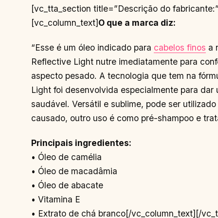
[vc_tta_section title=”Descrição do fabrican
[vc_column_text]
O que a marca diz:
“Esse é um óleo indicado para
cabelos finos
a n
Reflective Light nutre imediatamente para conf
aspecto pesado. A tecnologia que tem na fórmul
Light foi desenvolvida especialmente para da
saudável. Versátil e sublime, pode ser utiliza
causado, outro uso é como pré-shampoo e trat
Principais ingredientes:
• Óleo de camélia
• Óleo de macadâmia
• Óleo de abacate
• Vitamina E
• Extrato de chá branco[/vc_column_text][/vc_tta_section][vc_tta_section title=”Composição:” tab_id=”1602082882849-8c29a4a0-8a5b”][vc_column_text]Cyclopentasiloxane, Dimethiconol, Álcool Denat., Parfum, Tocopheryl Acetate, Hexyl Cinnamal, Linalool, Limonene, Aqua, Persea Gratissima Oil, Macadamia Ternifolia Seed oil, Cocos Nucifera Oil, Alpha-isomethyl Ionone.[/vc_column_text][/vc_tta_section][vc_tta_section title=”Vídeo:” tab_id=”1602098100992-1cb840aa-9fee”][vc_raw_html]JTNDYmxvY2txdW90ZSUyMGNsYXNzJTNEJTIyaW5zdGFncmFtLW1lZGlhJTIyJTIwZGF0YS1pbnN0Z3JtLXBlcm1hbGluayUzRCUyMmh0dHBzJTNBJTJGJTJGd3d3Lmluc3RhZ3JhbS5jb20lMkZwJTJGQ0F0cXlSNmdOdmYlMkYlM0Z1dG1fc291cmNlJTNEaWdfZW1iZWQlMjZhbXAlM0J1dG1fY2FtcGFpZ24lM0Rsb2FkaW5nJTIyJTIwZGF0YS1pbnN0Z3JtLXZlcnNpb24lM0QlMjIxMiUyMiUyMHN0eWxlJTNEJTIyJTIwYmFja2dyb3VuZCUzQSUyM0ZGRiUzQiUyMGJvcmRlciUzQTAlM0IlMjBib3JkZXItcmFkaXVzJTNBM3B4JTNCJTIwYm94LXNoYWRvdyUzQTAlMjAwJTIwMXB4JTIwMCUyMHJnYmElMjgwJTJDMCUyQzAlMkMwLjUlMjklMkMwJTIwMXB4JTIwMTBweCUyMDAlMjByZ2JhJTI4MCUyQzAlMkMwJTJDMC4xNSUyOSUzQiUyMG1hcmdpbiUzQSUyMDFweCUzQiUyMG1heC13aWR0aCUzQTU0MHB4JTNCJTIwbWluLXdpZHRoJTNBMzI2cHglM0IlMjBwYWRkaW5nJTNBMCUzQiUyMHdpZHRoJTNBOTkuMzc1JTI1JTNCJTIwd2lkdGglM0Etd2Via2l0LWNhbGMlMjgxMDAlMjUlMjAtJTIwMnB4JTI5JTNCJTIwd2lkdGglM0FjYWxjJTI4MTAwJTI1JTIwLSUyMDJweCUyOSUzQiUyMiUzRSUzQ2RpdiUyMHN0eWxlJTNEJTIycGFkZGluZyUzQTE2cHglM0IlMjIlM0UlMjAlM0NhJTIwaHJlZiUzRCUyMmh0dHBzJTNBJTJGJTJGd3d3Lmluc3RhZ3JhbS5jb20lMkZwJTJGQ0F0cXlSNmdOdmYlMkYlM0Z1dG1fc291cmNlJTNEaWdfZW1iZWQlMjZhbXAlM0J1dG1fY2FtcGFpZ24lM0Rsb2FkaW5nJTIyJTIwc3R5bGUlM0QlMjIlMjBiYWNrZ3JvdW5kJTNBJTIzRkZGRkZGJTNCJTIwbGluZS1oZWlnaHQlM0EwJTNCJTIwcGFkZGluZyUzQTAlMjAwJTNCJTIwdGV4dC1hbGlnbiUzQWNlbnRlciUzQiUyMHRleHQtZGVjb3JhdGlvbiUzQW5vbmUlM0IlMjB3aWR0aCUzQTEwMCUyNSUzQiUyMiUyMHRhcmdldCUzRCUyMl9ibGFuayUyMiUzRSUyMCUzQ2RpdiUyMHN0eWxlJTNEJTIyJTIwZGlzcGxheSUzQSUyMGZsZXglM0IlMjBmbGV4LWRpcmVjdGlvbiUzQSUyMHJvdyUzQiUyMGFsaWduLWl0ZW1zJTNBJTIwY2VudGVyJTNCJTIyJTNFJTIwJTNDZGl2JTIwc3R5bGUlM0QlMjJiYWNrZ3JvdW5kLWNvbG9yJTNBJTIwJTIzRjRGNEY0JTNCJTIwYm9yZGVyLXJhZGl1cyUzQSUyMDUwJTI1JTNCJTIwZmxleC1ncm93JTNBJTIwMCUzQiUyMGhlaWdodCUzQSUyMDQwcHglM0IlMjBtYXJnaW4tcmlnaHQlM0ElMjAxNHB4JTNCJTIwd2lkdGglM0ElMjA0MHB4JTNCJTIyJTNFJTNDJTJGZGl2JTNFJTIwJTNDZGl2JTIwc3R5bGUlM0QlMjJkaXNwbGF5JTNBJTIwZmxleCUzQiUyMGZsZXgtZGlyZWN0aW9uJTNBJTIwY29sdW1uJTNCJTIwZmxleC1ncm93JTNBJTIwMSUzQiUyMGp1c3RpZnktY29udGVudCUzQSUyMGNlbnRlciUzQiUyMiUzRSUyMCUzQ2RpdiUyMHN0eWxlJTNEJTIyJTIwYmFja2dyb3VuZC1jb2xvciUzQSUyMCUyM0Y0RjRGNCUzQiUyMGJvcmRlci1yYWRpdXMlM0ElMjA0cHglM0IlMjBmbGV4LWdyb3clM0ElMjAwJTNCJTIwaGVpZ2h0JTNBJTIwMTRweCUzQiUyMG1hcmdpbi1ib3R0b20lM0ElMjA2cHglM0IlMjB3aWR0aCUzQSUyMDEwMHB4JTNCJTIyJTNFJTNDJTJGZGl2JTNFJTIwJTNDZGl2JTIwc3R5bGUlM0QlMjIlMjBiYWNrZ3JvdW5kLWNvbG9yJTNBJTIwJTIzRjRGNEY0JTNCJTIwYm9yZGVyLXJhZGl1cyUzQSUyMDRweCUzQiUyMGZsZXgtZ3JvdyUzQSUyMDAlM0IlMjBoZWlnaHQlM0ElMjAxNHB4JTNCJTIwd2lkdGglM0ElMjA2MHB4JTNCJTIyJTNFJTNDJTJGZGl2JTNFJTNDJTJGZGl2JTNFJTNDJTJGZGl2JTNFJTNDZGl2JTIwc3R5bGUlM0QlMjJwYWRkaW5nJTNBJTIwMTklMjUlMjAwJTNCJTIyJTNFJTNDJTJGZGl2JTNFJTIwJTNDZGl2JTIwc3R5bGUlM0QlMjJkaXNwbGF5JTNBYmxvY2slM0IlMjBoZWlnaHQlM0E1MHB4JTNCJTIwbWFyZ2luJTNBMCUyMGF1dG8lMjAxMnB4JTNCJTIwd2lkdGglM0E1MHB4JTNCJTIyJTNFJTNDc3ZnJTIwd2lkdGglM0QlMjI1MHB4JTIyJTIwaGVpZ2h0JTNEJTIyNTBweCUyMiUyMHZpZXdCb3glM0QlMjIwJTIwMCUyMDYwJTIwNjAlMjIlMjB2ZXJzaW9uJTNEJTIyMS4xJTIyJTIweG1sbnMlM0QlMjJodHRwcyUzQSUyRiUyRnd3dy53My5vcmclMkYyMDAwJTJGc3ZnJTIyJTIweG1sbnMlM0F4bGluayUzRCUyMmh0dHBzJTNBJTJGJTJGd3d3LnczLm9yZyUyRjE5OTklMkZ4bGluayUyMiUzRSUzQ2clMjBzdHJva2UlM0QlMjJub25lJTIyJTIwc3Ryb2tlLXdpZHRoJTNEJTIyMSUyMiUyMGZpbGwlM0QlMjJub25lJTIyJTIwZmlsbC1ydWxlJTNEJTIyZXZlbm9kZCUyMiUzRSUzQ2clMjB0cmFuc2Zvcm0lM0QlMjJ0cmFuc2xhdGUlMjgtNTExLjAwMDAwMCUyQyUyMC0yMC4wMDAwMDAlMjklMjIlMjBmaWxsJTNEJTIyJTIzMDAwMDAwJTIyJTNFJTNDZyUzRSUzQ3BhdGglMjBkJTNEJTIyTTU1Ni44NjklMkMzMC40MSUyMEM1NTQuODE0JTJDMzAuNDElMjA1NTMuMTQ4JTJDMzIuMDc2JTIwNTUzLjE0OCUyQzM0LjEzMSUyMEM1NTMuMTQ4JTJDMzYuMTg2JTIwNTU0LjgxNCUyQzM3Ljg1MiUyMDU1Ni44NjklMkMzNy44NTIlMjBDNTU4LjkyNCUyQzM3Ljg1MiUyMDU2MC41OSUyQzM2LjE4NiUyMDU2MC41OSUyQzM0LjEzMSUyMEM1NjAuNTklMkMzMi4wNzYlMjA1NTguOTI0JTJDMzAuNDElMjA1NTYuODY5JTJDMzAuNDElMjBNNTQxJTJDNjAuNjU3JTIwQzUzNS4xMTQlMkM2MC42NTclMjA1MzAuMzQyJTJDNTUuODg3JTIwNTMwLjM0MiUyQzUwJTIwQzUzMC4zNDIlMkM0NC4xMTQlMjA1MzUuMTE0JTJDMzkuMzQyJTIwNTQxJTJDMzkuMzQyJTIwQzU0Ni44ODclMkMzOS4zNDIlMjA1NTEuNjU4JTJDNDQuMTE0JTIwNTUxLjY1OCUyQzUwJTIwQzU1MS42NTglMkM1NS44ODclMjA1NDYuODg3JTJDNjAuNjU3JTIwNTQxJTJDNjAuNjU3JTIwTTU0MSUyQzMzLjg4NiUyMEM1MzIuMSUyQzMzLjg4NiUyMDUyNC44ODYlMkM0MS4xJTIwNTI0Ljg4NiUyQzUwJTIwQzUyNC44ODYlMkM1OC44OTklMjA1MzIuMSUyQzY2LjExMyUyMDU0MSUyQzY2LjExMyUyMEM1NDkuOSUyQzY2LjExMyUyMDU1Ny4xMTUlMkM1OC44OTklMjA1NTcuMTE1JTJDNTAlMjBDNTU3LjExNSUyQzQxLjElMjA1NDkuOSUyQzMzLjg4NiUyMDU0MSUyQzMzLjg4NiUyME01NjUuMzc4JTJDNjIuMTAxJTIwQzU2NS4yNDQlMkM2NS4wMjIlMjA1NjQuNzU2JTJDNjYuNjA2JTIwNTY0LjM0NiUyQzY3LjY2MyUyMEM1NjMuODAzJTJDNjkuMDYlMjA1NjMuMTU0JTJDNzAuMDU3JTIwNTYyLjEwNiUyQzcxLjEwNiUyMEM1NjEuMDU4JTJDNzIuMTU1JTIwNTYwLjA2JTJDNzIuODAzJTIwNTU4LjY2MiUyQzczLjM0NyUyMEM1NTcuNjA3JTJDNzMuNzU3JTIwNTU2LjAyMSUyQzc0LjI0NCUyMDU1My4xMDIlMkM3NC4zNzglMjBDNTQ5Ljk0NCUyQzc0LjUyMSUyMDU0OC45OTcl