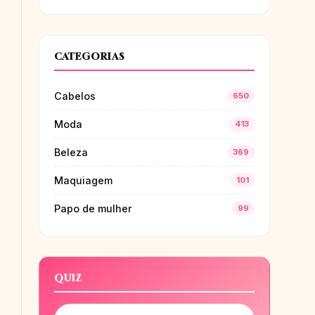
CATEGORIAS
Cabelos
650
Moda
413
Beleza
369
Maquiagem
101
Papo de mulher
99
QUIZ