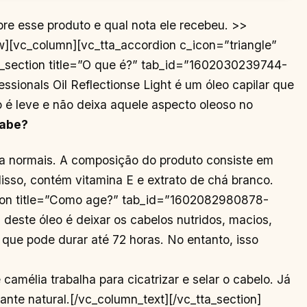
bre esse produto e qual nota ele recebeu. >>
w][vc_column][vc_tta_accordion c_icon=”triangle”
tta_section title=”O que é?” tab_id=”1602030239744-
sionals Oil Reflectionse Light é um óleo capilar que
eo é leve e não deixa aquele aspecto oleoso no
sabe?
 normais. A composição do produto consiste em
sso, contém vitamina E e extrato de chá branco.
ction title=”Como age?” tab_id=”1602082980878-
ste óleo é deixar os cabelos nutridos, macios,
 que pode durar até 72 horas. No entanto, isso
amélia trabalha para cicatrizar e selar o cabelo. Já
nte natural.[/vc_column_text][/vc_tta_section]