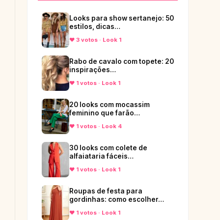
Looks para show sertanejo: 50
estilos, dicas…
♥ 3 votos · Look 1
Rabo de cavalo com topete: 20
inspirações…
♥ 1 votos · Look 1
20 looks com mocassim
feminino que farão…
♥ 1 votos · Look 4
30 looks com colete de
alfaiataria fáceis…
♥ 1 votos · Look 1
Roupas de festa para
gordinhas: como escolher…
♥ 1 votos · Look 1