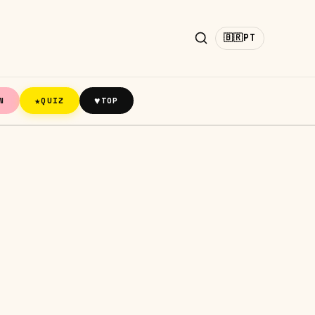
🇧🇷
PT
★
♥
N
QUIZ
TOP