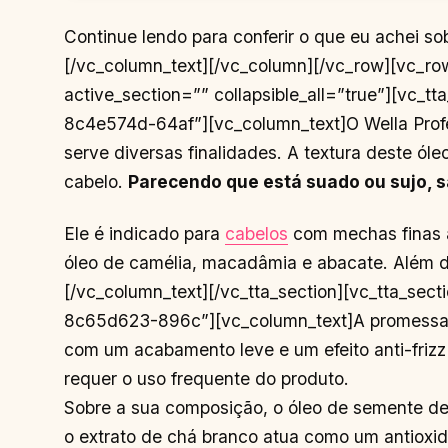
Continue lendo para conferir o que eu achei so
[/vc_column_text][/vc_column][/vc_row][vc_ro
active_section=”” collapsible_all=”true”][vc_
8c4e574d-64af”][vc_column_text]O Wella Profes
serve diversas finalidades. A textura deste ól
cabelo.
Parecendo que está suado ou sujo, 
Ele é indicado para
cabelos
com mechas finas a
óleo de camélia, macadâmia e abacate. Além di
[/vc_column_text][/vc_tta_section][vc_tta_se
8c65d623-896c”][vc_column_text]A promessa de
com um acabamento leve e um efeito anti-frizz
requer o uso frequente do produto.
Sobre a sua composição, o óleo de semente de c
o extrato de chá branco atua como um antioxida