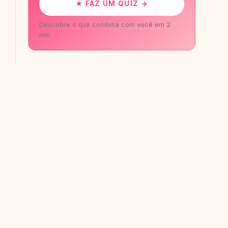
★ FAZ UM QUIZ →
Descobre o que combina com você em 2
min.