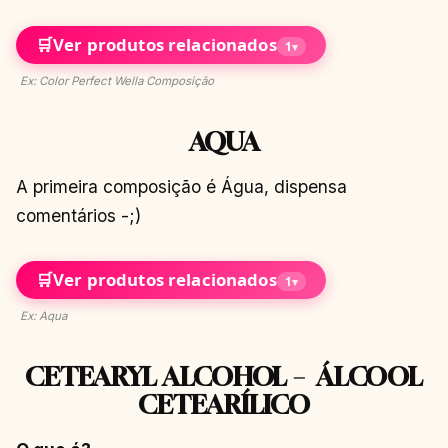
🛒
Ver produtos relacionados
1
▾
Ex: Color Perfect Wella Composição
AQUA
A primeira composição é Água, dispensa
comentários -;)
🛒
Ver produtos relacionados
1
▾
Ex: Aqua
CETEARYL ALCOHOL – ÁLCOOL
CETEARÍLICO