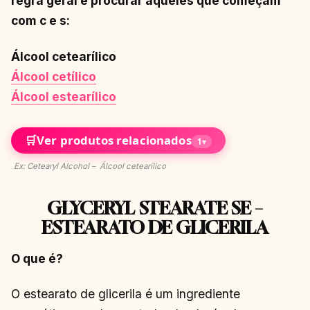
regra geral é procurar aqueles que começam
com c e s:
Álcool cetearílico
Álcool cetílico
Álcool estearílico
🛒
Ver produtos relacionados
1
▾
Ex: Cetearyl Alcohol – Álcool cetearílico
GLYCERYL STEARATE SE –
ESTEARATO DE GLICERILA
O que é?
O estearato de glicerila é um ingrediente