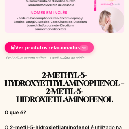
🛒
Ver produtos relacionados
1
▾
Ex: Sodium laureth sulfate – Lauril sulfato de sódio
2-METHYL-5-
HYDROXYETHYLAMINOPHENOL –
2-METIL-5-
HIDROXIETILAMINOFENOL
O que é?
O
2-metil-5-hidroxietilaminofenol
é utilizado na