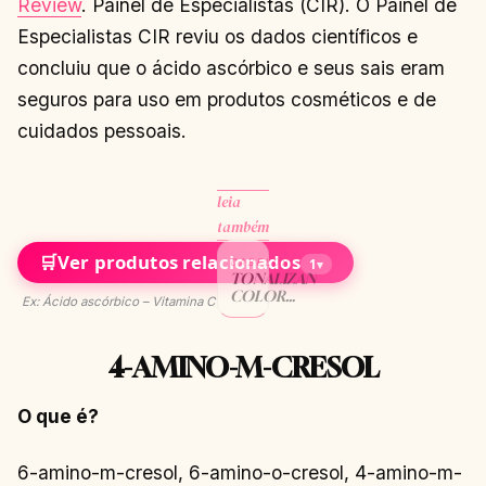
Review
. Painel de Especialistas (CIR). O Painel de
Especialistas CIR reviu os dados científicos e
concluiu que o ácido ascórbico e seus sais eram
seguros para uso em produtos cosméticos e de
cuidados pessoais.
leia
também
🛒
Ver produtos relacionados
CABELOS
1
▾
TONALIZANTE
COLOR
Ex: Ácido ascórbico – Vitamina C
TOUCH
RESSECA OS
CABELOS?
4-AMINO-M-CRESOL
CONTINUAR
→
LENDO
O que é?
6-amino-m-cresol, 6-amino-o-cresol, 4-amino-m-