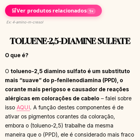
🛒
Ver produtos relacionados
1
▾
Ex: 4-amino-m-cresol
TOLUENE-2,5-DIAMINE SULFATE
O que é?
O
tolueno-2,5 diamino sulfato é um substituto
mais “suave” do p-fenilenodiamina (PPD), o
corante mais perigoso e causador de reações
alérgicas em colorações de cabelo
– falei sobre
isso
AQUI
. A função destes componentes é de
ativar os pigmentos corantes da coloração,
embora o (tolueno-2,5) trabalhe da mesma
maneira que o (PPD), ele é considerado mais fraco