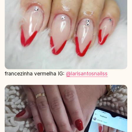
francezinha vermelha IG:
@larisantosnailss