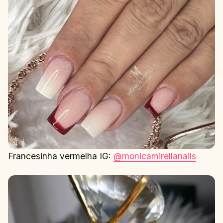
Francesinha vermelha IG:
@monicamirellanails