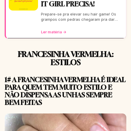
IT GIRL PRECISA!
Prepare-se pra elevar seu hair game! Os
grampos com pedras chegaram pra dar
aquele glow extra nos seus fios. De um rolê
casual a uma festa b
Ler matéria →
FRANCESINHA VERMELHA:
ESTILOS
1# A FRANCESINHA VERMELHA É IDEAL
PARA QUEM TEM MUITO ESTILO E
NÃO DISPENSA AS UNHAS SEMPRE
BEM FEITAS