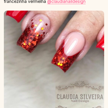
francezinha vermelha
@claudianaildesign