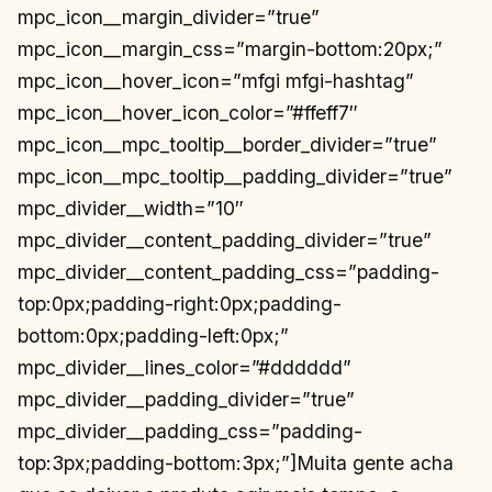
mpc_icon__margin_divider=”true”
mpc_icon__margin_css=”margin-bottom:20px;”
mpc_icon__hover_icon=”mfgi mfgi-hashtag”
mpc_icon__hover_icon_color=”#ffeff7″
mpc_icon__mpc_tooltip__border_divider=”true”
mpc_icon__mpc_tooltip__padding_divider=”true”
mpc_divider__width=”10″
mpc_divider__content_padding_divider=”true”
mpc_divider__content_padding_css=”padding-
top:0px;padding-right:0px;padding-
bottom:0px;padding-left:0px;”
mpc_divider__lines_color=”#dddddd”
mpc_divider__padding_divider=”true”
mpc_divider__padding_css=”padding-
top:3px;padding-bottom:3px;”]Muita gente acha