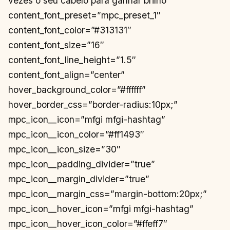
vezes o seu cabelo para ganhar brilho”
content_font_preset=”mpc_preset_1″
content_font_color=”#313131″
content_font_size=”16″
content_font_line_height=”1.5″
content_font_align=”center”
hover_background_color=”#ffffff”
hover_border_css=”border-radius:10px;”
mpc_icon__icon=”mfgi mfgi-hashtag”
mpc_icon__icon_color=”#ff1493″
mpc_icon__icon_size=”30″
mpc_icon__padding_divider=”true”
mpc_icon__margin_divider=”true”
mpc_icon__margin_css=”margin-bottom:20px;”
mpc_icon__hover_icon=”mfgi mfgi-hashtag”
mpc_icon__hover_icon_color=”#ffeff7″