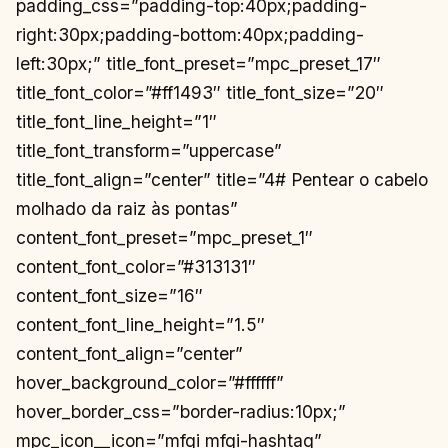
padding_css=”padding-top:40px;padding-
right:30px;padding-bottom:40px;padding-
left:30px;” title_font_preset=”mpc_preset_17″
title_font_color=”#ff1493″ title_font_size=”20″
title_font_line_height=”1″
title_font_transform=”uppercase”
title_font_align=”center” title=”4# Pentear o cabelo
molhado da raiz às pontas”
content_font_preset=”mpc_preset_1″
content_font_color=”#313131″
content_font_size=”16″
content_font_line_height=”1.5″
content_font_align=”center”
hover_background_color=”#ffffff”
hover_border_css=”border-radius:10px;”
mpc_icon__icon=”mfgi mfgi-hashtag”