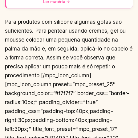
Ler matéria →
Para produtos com silicone algumas gotas são
suficientes. Para pentear usando cremes, gel ou
mousse colocar uma pequena quantidade na
palma da mão e, em seguida, aplicá-lo no cabelo é
a forma correta. Assim se você observa que
precisa aplicar um pouco mais é só repetir o
procedimento.[/mpc_icon_column]
[mpc_icon_column preset=”mpc_preset_25″
background_color=”#f7f7f7″ border_css=”border-
radius:10px;” padding_divider=”true”
padding_css=”padding-top:40px;padding-
right:30px;padding-bottom:40px;padding-
left:30px;” title_font_preset=”mpc_preset_17″
title_font_color=”#ff1493″ title_font_size=”20″