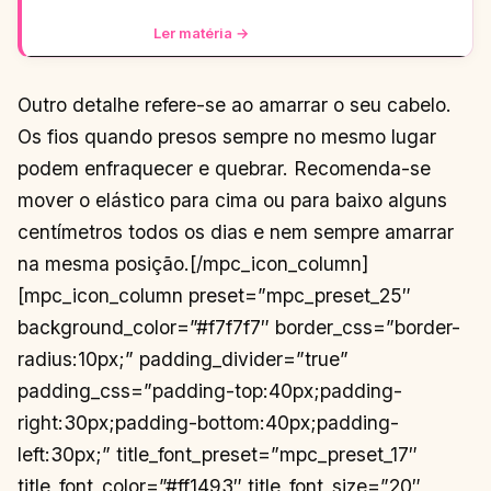
momento: moderno, chic e super versátil.
Vem ver como ele
Ler matéria →
Outro detalhe refere-se ao amarrar o seu cabelo.
Os fios quando presos sempre no mesmo lugar
podem enfraquecer e quebrar. Recomenda-se
mover o elástico para cima ou para baixo alguns
centímetros todos os dias e nem sempre amarrar
na mesma posição.[/mpc_icon_column]
[mpc_icon_column preset=”mpc_preset_25″
background_color=”#f7f7f7″ border_css=”border-
radius:10px;” padding_divider=”true”
padding_css=”padding-top:40px;padding-
right:30px;padding-bottom:40px;padding-
left:30px;” title_font_preset=”mpc_preset_17″
title_font_color=”#ff1493″ title_font_size=”20″