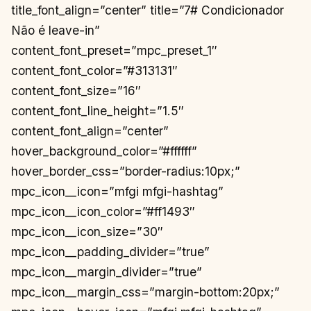
title_font_align=”center” title=”7# Condicionador
Não é leave-in”
content_font_preset=”mpc_preset_1″
content_font_color=”#313131″
content_font_size=”16″
content_font_line_height=”1.5″
content_font_align=”center”
hover_background_color=”#ffffff”
hover_border_css=”border-radius:10px;”
mpc_icon__icon=”mfgi mfgi-hashtag”
mpc_icon__icon_color=”#ff1493″
mpc_icon__icon_size=”30″
mpc_icon__padding_divider=”true”
mpc_icon__margin_divider=”true”
mpc_icon__margin_css=”margin-bottom:20px;”