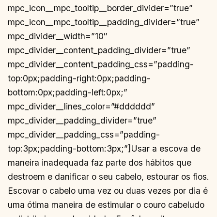
mpc_icon__mpc_tooltip__border_divider=”true”
mpc_icon__mpc_tooltip__padding_divider=”true”
mpc_divider__width=”10″
mpc_divider__content_padding_divider=”true”
mpc_divider__content_padding_css=”padding-
top:0px;padding-right:0px;padding-
bottom:0px;padding-left:0px;”
mpc_divider__lines_color=”#dddddd”
mpc_divider__padding_divider=”true”
mpc_divider__padding_css=”padding-
top:3px;padding-bottom:3px;”]Usar a escova de
maneira inadequada faz parte dos hábitos que
destroem e danificar o seu cabelo, estourar os fios.
Escovar o cabelo uma vez ou duas vezes por dia é
uma ótima maneira de estimular o couro cabeludo