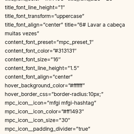
title_font_line_height=”1″
title_font_transform=”uppercase”
title_font_align=”center” title=”6# Lavar a cabeça
muitas vezes”
content_font_preset=”mpc_preset_1″
content_font_color=”#313131″
content_font_size=”16″
content_font_line_height=”1.5″
content_font_align=”center”
hover_background_color=”#ffffff”
hover_border_css=”border-radius:10px;”
mpc_icon__icon=”mfgi mfgi-hashtag”
mpc_icon__icon_color=”#ff1493″
mpc_icon__icon_size=”30″
mpc_icon__padding_divider=”true”