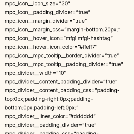
mpc_icon__icon_size=”30″
mpc_icon__padding_divider=”true”
mpc_icon__margin_divider=”true”
mpc_icon__margin_css=”margin-bottom:20px;”
mpc_icon__hover_icon=”mfgi mfgi-hashtag”
mpc_icon__hover_icon_color=”#ffeff7″
mpc_icon__mpc_tooltip__border_divider=”true”
mpc_icon__mpc_tooltip__padding_divider=”true”
mpc_divider__width=”10″
mpc_divider__content_padding_divider=”true”
mpc_divider__content_padding_css=”padding-
top:0px;padding-right:0px;padding-
bottom:0px;padding-left:0px;”
mpc_divider__lines_color=”#dddddd”
mpc_divider__padding_divider=”true”
mpc_divider__padding_css=”padding-