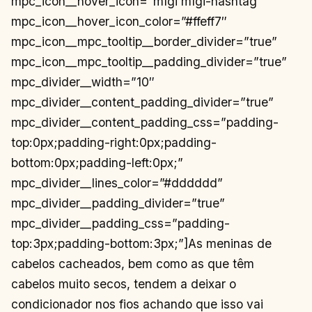
mpc_icon__hover_icon=”mfgi mfgi-hashtag”
mpc_icon__hover_icon_color=”#ffeff7″
mpc_icon__mpc_tooltip__border_divider=”true”
mpc_icon__mpc_tooltip__padding_divider=”true”
mpc_divider__width=”10″
mpc_divider__content_padding_divider=”true”
mpc_divider__content_padding_css=”padding-
top:0px;padding-right:0px;padding-
bottom:0px;padding-left:0px;”
mpc_divider__lines_color=”#dddddd”
mpc_divider__padding_divider=”true”
mpc_divider__padding_css=”padding-
top:3px;padding-bottom:3px;”]As meninas de
cabelos cacheados, bem como as que têm
cabelos muito secos, tendem a deixar o
condicionador nos fios achando que isso vai