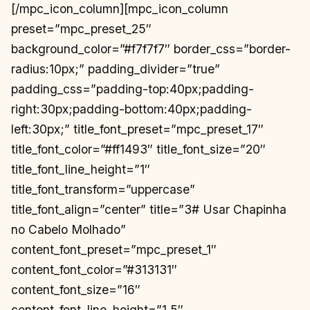
[/mpc_icon_column][mpc_icon_column
preset=”mpc_preset_25″
background_color=”#f7f7f7″ border_css=”border-
radius:10px;” padding_divider=”true”
padding_css=”padding-top:40px;padding-
right:30px;padding-bottom:40px;padding-
left:30px;” title_font_preset=”mpc_preset_17″
title_font_color=”#ff1493″ title_font_size=”20″
title_font_line_height=”1″
title_font_transform=”uppercase”
title_font_align=”center” title=”3# Usar Chapinha
no Cabelo Molhado”
content_font_preset=”mpc_preset_1″
content_font_color=”#313131″
content_font_size=”16″
content_font_line_height=”1.5″