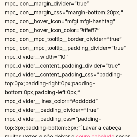
mpc_icon__margin_divider=”true”
mpc_icon__margin_css=”margin-bottom:20px;”
mpc_icon__hover_icon=”mfgi mfgi-hashtag”
mpc_icon__hover_icon_color=”#ffeff7″
mpc_icon__mpc_tooltip__border_divider=”true”
mpc_icon__mpc_tooltip__padding_divider=”true”
mpc_divider__width=”10″
mpc_divider__content_padding_divider=”true”
mpc_divider__content_padding_css=”padding-
top:0px;padding-right:0px;padding-
bottom:0px;padding-left:0px;”
mpc_divider__lines_color=”#dddddd”
mpc_divider__padding_divider=”true”
mpc_divider__padding_css=”padding-
top:3px;padding-bottom:3px;”]Lavar a cabeça
muitas vezes e não deixar o
couro cabeludo
secar