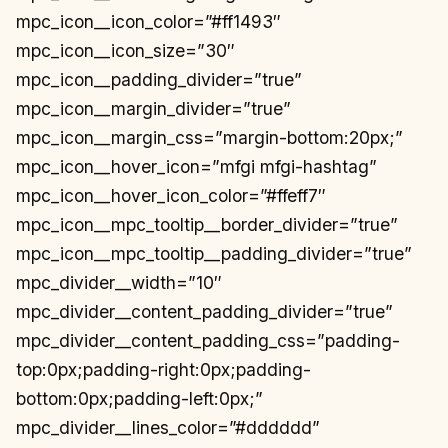
mpc_icon__icon_color=”#ff1493″
mpc_icon__icon_size=”30″
mpc_icon__padding_divider=”true”
mpc_icon__margin_divider=”true”
mpc_icon__margin_css=”margin-bottom:20px;”
mpc_icon__hover_icon=”mfgi mfgi-hashtag”
mpc_icon__hover_icon_color=”#ffeff7″
mpc_icon__mpc_tooltip__border_divider=”true”
mpc_icon__mpc_tooltip__padding_divider=”true”
mpc_divider__width=”10″
mpc_divider__content_padding_divider=”true”
mpc_divider__content_padding_css=”padding-
top:0px;padding-right:0px;padding-
bottom:0px;padding-left:0px;”
mpc_divider__lines_color=”#dddddd”