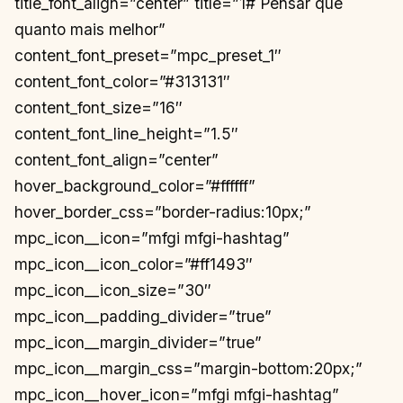
title_font_align=”center” title=”1# Pensar que
quanto mais melhor”
content_font_preset=”mpc_preset_1″
content_font_color=”#313131″
content_font_size=”16″
content_font_line_height=”1.5″
content_font_align=”center”
hover_background_color=”#ffffff”
hover_border_css=”border-radius:10px;”
mpc_icon__icon=”mfgi mfgi-hashtag”
mpc_icon__icon_color=”#ff1493″
mpc_icon__icon_size=”30″
mpc_icon__padding_divider=”true”
mpc_icon__margin_divider=”true”
mpc_icon__margin_css=”margin-bottom:20px;”
mpc_icon__hover_icon=”mfgi mfgi-hashtag”