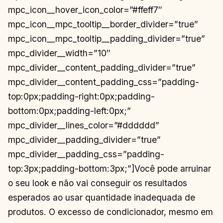
mpc_icon__hover_icon_color=”#ffeff7″
mpc_icon__mpc_tooltip__border_divider=”true”
mpc_icon__mpc_tooltip__padding_divider=”true”
mpc_divider__width=”10″
mpc_divider__content_padding_divider=”true”
mpc_divider__content_padding_css=”padding-
top:0px;padding-right:0px;padding-
bottom:0px;padding-left:0px;”
mpc_divider__lines_color=”#dddddd”
mpc_divider__padding_divider=”true”
mpc_divider__padding_css=”padding-
top:3px;padding-bottom:3px;”]Você pode arruinar
o seu look e não vai conseguir os resultados
esperados ao usar quantidade inadequada de
produtos. O excesso de condicionador, mesmo em