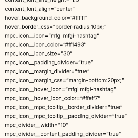
content_font_align=”center”
hover_background_color=”#ffffff”
hover_border_css=”border-radius:10px;”
mpc_icon__icon=”mfgi mfgi-hashtag”
mpc_icon__icon_color=”#ff1493″
mpc_icon__icon_size=”30″
mpc_icon__padding_divider=”true”
mpc_icon__margin_divider=”true”
mpc_icon__margin_css=”margin-bottom:20px;”
mpc_icon__hover_icon=”mfgi mfgi-hashtag”
mpc_icon__hover_icon_color=”#ffeff7″
mpc_icon__mpc_tooltip__border_divider=”true”
mpc_icon__mpc_tooltip__padding_divider=”true”
mpc_divider__width=”10″
mpc_divider__content_padding_divider=”true”