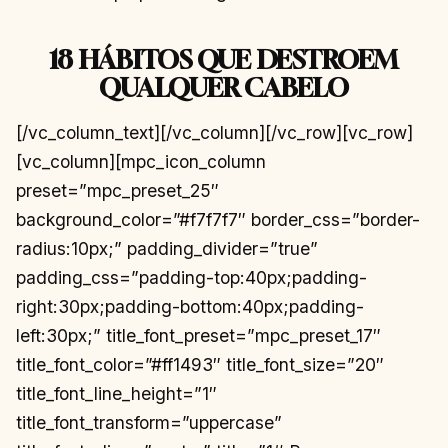
18 HÁBITOS QUE DESTROEM
QUALQUER CABELO
[/vc_column_text][/vc_column][/vc_row][vc_row]
[vc_column][mpc_icon_column
preset=”mpc_preset_25″
background_color=”#f7f7f7″ border_css=”border-
radius:10px;” padding_divider=”true”
padding_css=”padding-top:40px;padding-
right:30px;padding-bottom:40px;padding-
left:30px;” title_font_preset=”mpc_preset_17″
title_font_color=”#ff1493″ title_font_size=”20″
title_font_line_height=”1″
title_font_transform=”uppercase”