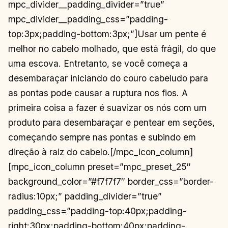
mpc_divider__padding_divider=”true”
mpc_divider__padding_css=”padding-
top:3px;padding-bottom:3px;”]Usar um pente é
melhor no cabelo molhado, que está frágil, do que
uma escova. Entretanto, se você começa a
desembaraçar iniciando do couro cabeludo para
as pontas pode causar a ruptura nos fios. A
primeira coisa a fazer é suavizar os nós com um
produto para desembaraçar e pentear em seções,
começando sempre nas pontas e subindo em
direção à raiz do cabelo.[/mpc_icon_column]
[mpc_icon_column preset=”mpc_preset_25″
background_color=”#f7f7f7″ border_css=”border-
radius:10px;” padding_divider=”true”
padding_css=”padding-top:40px;padding-
right:30px;padding-bottom:40px;padding-