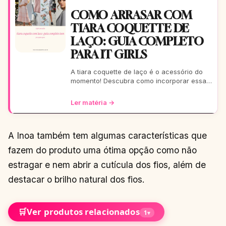
COMO ARRASAR COM
TIARA COQUETTE DE
LAÇO: GUIA COMPLETO
PARA IT GIRLS
A tiara coquette de laço é o acessório do
momento! Descubra como incorporar essa
tendência romântica e estilosa em seus
looks, do casual ao
Ler matéria →
A Inoa também tem algumas características que
fazem do produto uma ótima opção como não
estragar e nem abrir a cutícula dos fios, além de
destacar o brilho natural dos fios.
🛒
Ver produtos relacionados
1
▾