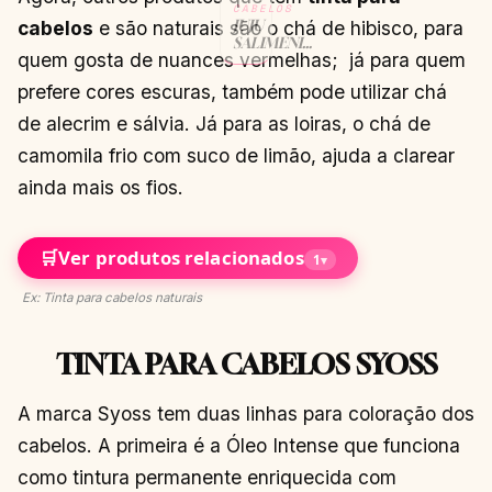
CABELOS
JUJU
cabelos
e são naturais são o chá de hibisco, para
SALIMENI
quem gosta de nuances vermelhas; já para quem
EXIBE
NOVAS
prefere cores escuras, também pode utilizar chá
PRÓTESES
DE
de alecrim e sálvia. Já para as loiras, o chá de
SILICONE
NOS SEIOS
camomila frio com suco de limão, ajuda a clarear
CONTINUAR
→
LENDO
ainda mais os fios.
🛒
Ver produtos relacionados
1
▾
Ex: Tinta para cabelos naturais
TINTA PARA CABELOS SYOSS
A marca Syoss tem duas linhas para coloração dos
cabelos. A primeira é a Óleo Intense que funciona
como tintura permanente enriquecida com