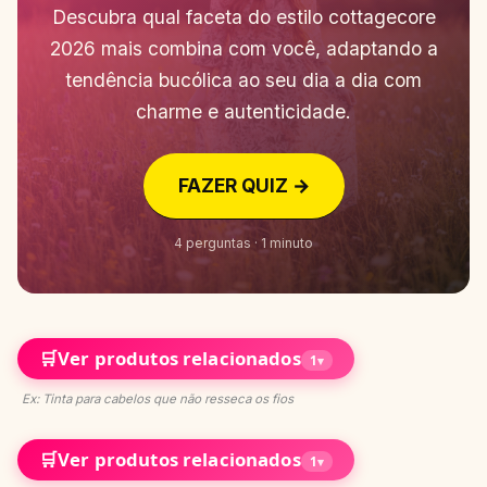
Descubra qual faceta do estilo cottagecore
2026 mais combina com você, adaptando a
tendência bucólica ao seu dia a dia com
charme e autenticidade.
FAZER QUIZ →
4 perguntas · 1 minuto
🛒
Ver produtos relacionados
1
▾
Ex: Tinta para cabelos que não resseca os fios
🛒
Ver produtos relacionados
1
▾