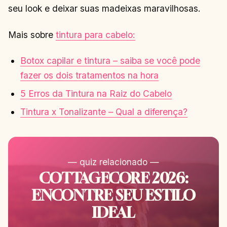
seu look e deixar suas madeixas maravilhosas.
Mais sobre
tintura para cabelo:
Botox capilar e tintura – saiba se você pode
fazer os dois tratamentos na hora
5 Erros da Tintura na Raiz do Cabelo
Tintura x Tonalizante – Qual a diferença?
— quiz relacionado —
COTTAGECORE 2026:
ENCONTRE SEU ESTILO
IDEAL