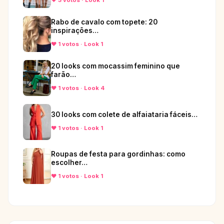
♥ 3 votos · Look 1
Rabo de cavalo com topete: 20
inspirações…
♥ 1 votos · Look 1
20 looks com mocassim feminino que
farão…
♥ 1 votos · Look 4
30 looks com colete de alfaiataria fáceis…
♥ 1 votos · Look 1
Roupas de festa para gordinhas: como
escolher…
♥ 1 votos · Look 1