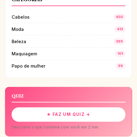
Cabelos
650
Moda
413
Beleza
369
Maquiagem
101
Papo de mulher
99
QUIZ
★ FAZ UM QUIZ →
Descobre o que combina com você em 2 min.