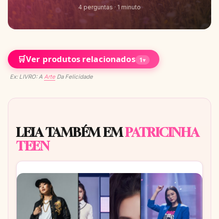
4 perguntas · 1 minuto
🛒
Ver produtos relacionados
1
▾
Ex: LIVRO: A
Arte
Da Felicidade
LEIA TAMBÉM EM
PATRICINHA
TEEN