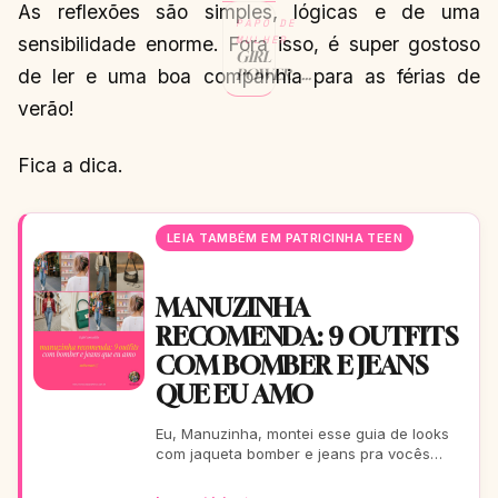
As reflexões são simples, lógicas e de uma
PAPO DE
sensibilidade enorme. Fora isso, é super gostoso
MULHER
GIRL
de ler e uma boa companhia para as férias de
POWER –
VOCÊ PODE
verão!
E DEVE SE
SENTIR
MAIS
Fica a dica.
PODEROSA!
CONTINUAR
→
LENDO
LEIA TAMBÉM EM PATRICINHA TEEN
MANUZINHA
RECOMENDA: 9 OUTFITS
COM BOMBER E JEANS
QUE EU AMO
Eu, Manuzinha, montei esse guia de looks
com jaqueta bomber e jeans pra vocês
arrasarem! Tem pra escola, rolê, balada…
Tudo testado e aprova