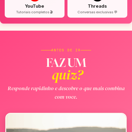
YouTube
Threads
Tutoriais completos 🎬
Conversas exclusivas 💬
ANTES DE IR
FAZ UM
quiz?
Responde rapidinho e descobre o que mais combina
com voce.