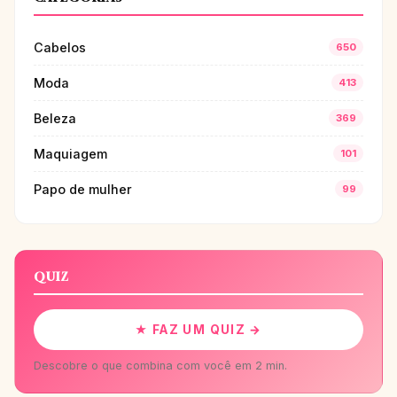
Cabelos
650
Moda
413
Beleza
369
Maquiagem
101
Papo de mulher
99
QUIZ
★ FAZ UM QUIZ →
Descobre o que combina com você em 2 min.