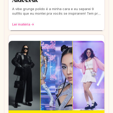
A vibe grunge polido é a minha cara e eu separei 9
outfits que eu montei pra vocês se inspirarem! Tem pra
escola, rolê e até pra um date. Co
Ler matéria →