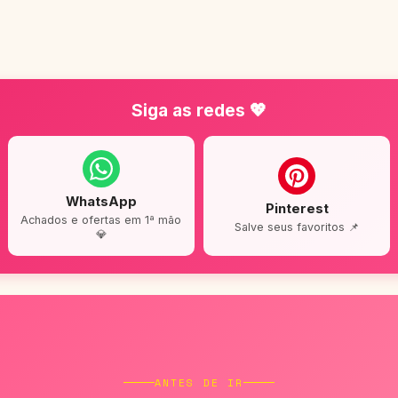
Siga as redes 💖
WhatsApp
Pinterest
Achados e ofertas em 1ª mão
Salve seus favoritos 📌
💎
ANTES DE IR