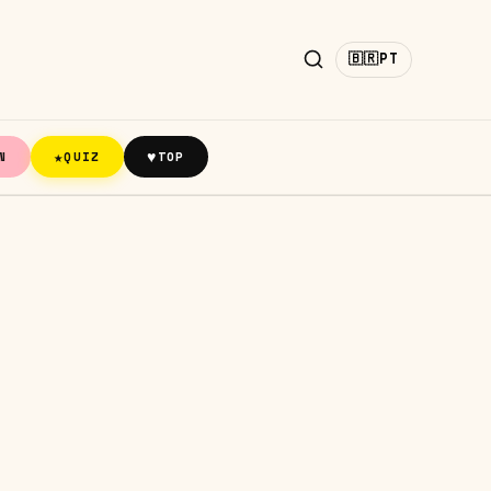
🇧🇷
PT
★
♥
N
QUIZ
TOP