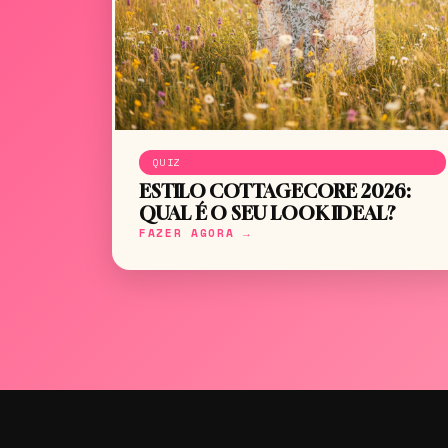
QUIZ
ESTILO COTTAGECORE 2026:
QUAL É O SEU LOOK IDEAL?
FAZER AGORA →