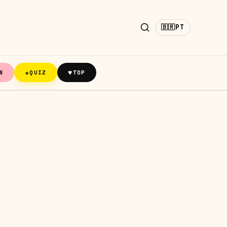
🇧🇷
PT
★
♥
N
QUIZ
TOP