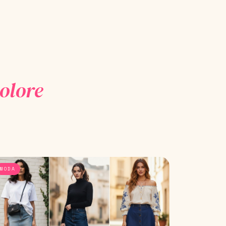
colore
MODA