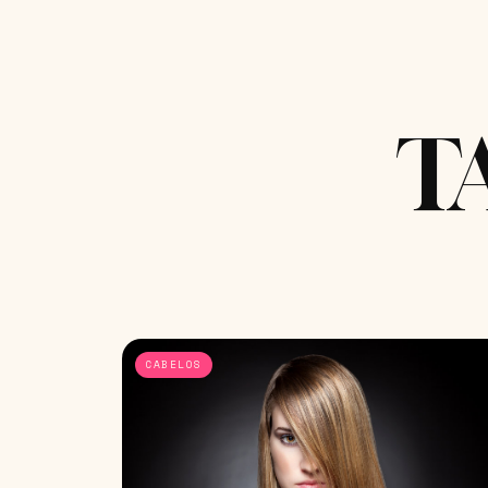
T
CABELOS