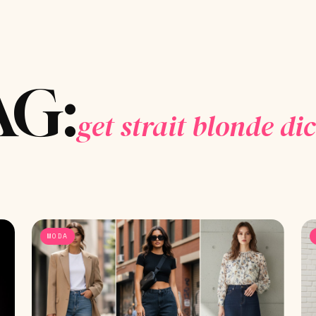
AG:
get strait blonde di
MODA