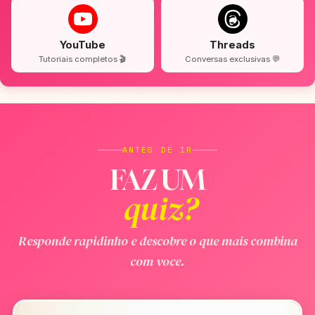
YouTube
Threads
Tutoriais completos 🎬
Conversas exclusivas 💬
ANTES DE IR
FAZ UM
quiz?
Responde rapidinho e descobre o que mais combina
com voce.