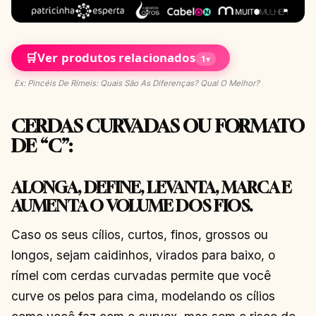
🛒
Ver produtos relacionados
1
▾
Ex: Pincéis De Rímeis: Quais São As Diferenças? Qual O Melhor?
CERDAS CURVADAS OU FORMATO
DE “C”
:
ALONGA, DEFINE, LEVANTA, MARCA E
AUMENTA O VOLUME DOS FIOS.
Caso os seus cílios, curtos, finos, grossos ou
longos, sejam caidinhos, virados para baixo, o
rímel com cerdas curvadas permite que você
curve os pelos para cima, modelando os cílios