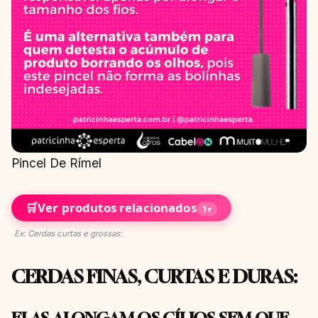
Pincel De Rímel
🛒
Ver produtos relacionados
1
▾
Ex: Cerdas curtas e grossas:
CERDAS FINAS, CURTAS E DURAS: