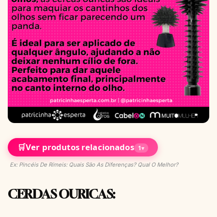
🛒
Ver produtos relacionados
1
▾
Ex: Pincéis De Rímeis: Quais São As Diferenças? Qual O Melhor?
CERDAS OURICAS
: