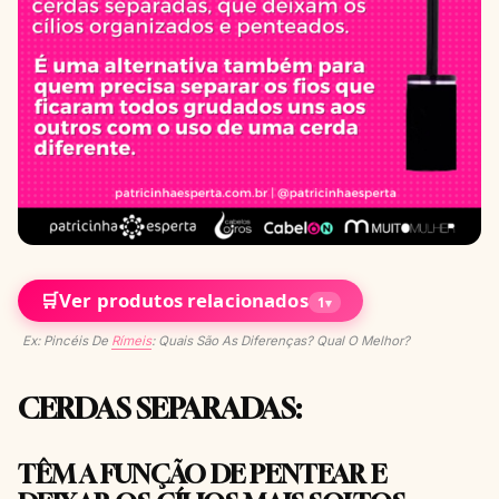
🛒
Ver produtos relacionados
1
▾
Ex: Pincéis De
Rímeis
: Quais São As Diferenças? Qual O Melhor?
CERDAS SEPARADAS:
TÊM A FUNÇÃO DE PENTEAR E