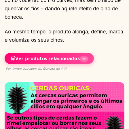
como você faz com o curvex, mas sem o risco de
quebrar os fios – dando aquele efeito de olho de
boneca.
Ao mesmo tempo, o produto alonga, define, marca
e volumiza os seus olhos.
🛒
Ver produtos relacionados
1
▾
Ex: Cerdas curvadas ou formato de “C”: