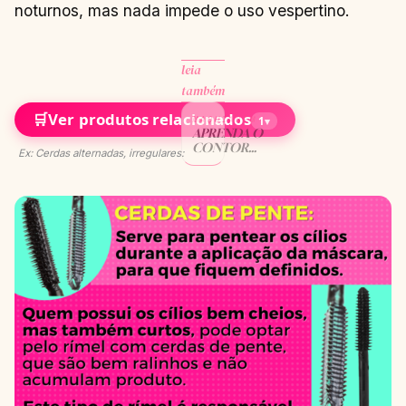
noturnos, mas nada impede o uso vespertino.
leia
também
🛒
Ver produtos relacionados
MAQUIAGEM
1
▾
APRENDA O
CONTORNO
Ex: Cerdas alternadas, irregulares:
FACIAL QUE
AS
FAMOSAS
TANTO
ADORAM
CONTINUAR
→
LENDO