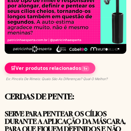
🛒
Ver produtos relacionados
1
▾
Ex: Pincéis De Rímeis: Quais São As Diferenças? Qual O Melhor?
CERDAS DE PENTE
:
SERVE PARA PENTEAR OS CÍLIOS
DURANTE A APLICAÇÃO DA MÁSCARA,
PARA QUE FIQUEM DEFINIDOS E NÃO