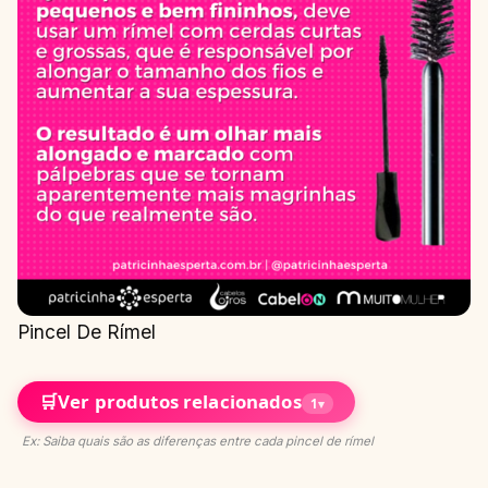
Pincel De Rímel
🛒
Ver produtos relacionados
1
▾
Ex: Saiba quais são as diferenças entre cada pincel de rímel