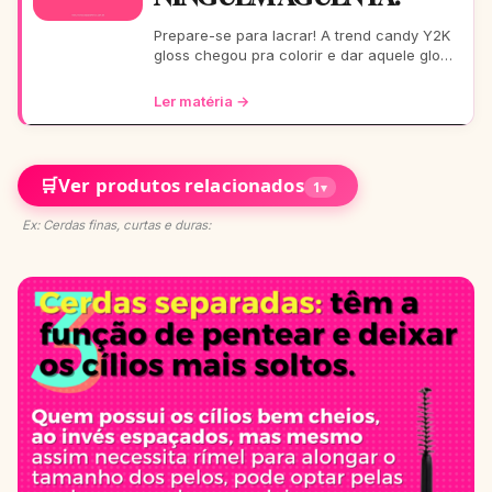
Prepare-se para lacrar! A trend candy Y2K
gloss chegou pra colorir e dar aquele glow
que toda It Girl ama. Vem ver como usar
essa vibe em 9
Ler matéria →
🛒
Ver produtos relacionados
1
▾
Ex: Cerdas finas, curtas e duras: