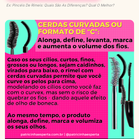
Ex: Pincéis De Rímeis: Quais São As Diferenças? Qual O Melhor?